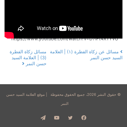
https://www.youtube.com/watch?v=D7IFt4XTYvU
مسائل عن زكاة الفطرة (١) | العلامة
مسائل زكاة الفطرة
Post navigation
السيد حسن النمر
(3) | العلامة السيد
حسن النمر
© حقوق النشر 2026، جميع الحقوق محفوظة | موقع العلامة السيد حسن
النمر
فيسبوك
تويتر
يوتيوب
تيلقرام