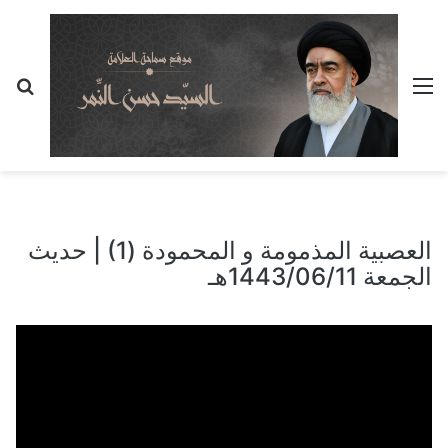
القائمة
بح
عن
العصبية المذمومة و المحمودة (1) | حديث
الجمعة 1443/06/11هـ