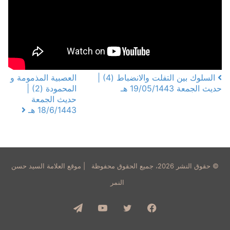
السلوك بين التفلت والانضباط (4) |
العصبية المذمومة و
Post navigation
حديث الجمعة 19/05/1443 هـ
المحمودة (2) |
حديث الجمعة
18/6/1443 هـ
© حقوق النشر 2026، جميع الحقوق محفوظة | موقع العلامة السيد حسن
النمر
فيسبوك
تويتر
يوتيوب
تيلقرام