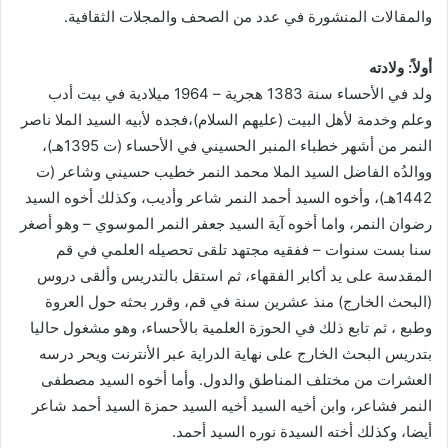
والمقالات المنشورة في عدد من الصحف والمجلات الثقافية.
أولاً: ولادته
ولد في الأحساء سنة 1383 هجرية – 1964 ميلادية في بيت أدب
وعلم وخدمة لأهل البيت (عليهم السلام)،فجده لأبيه السيد الملا ناصر
النمر من أشهر خطباء المنبر الحسيني في الأحساء (ت 1395هـ)،
ووالدُه الفاضل السيد الملا محمد النمر خطيب حسيني وشاعر (ت
1442هـ)، وأخوه السيد أحمد النمر شاعر وأديب، وكذلك أخوه السيد
رضوان النمر، واما أخوه آية السيد جعفر النمر الموسوي – وهو أصغر
سنا بست سنوات – ففقيه مجتهد تلقى تحصيله العلمي في قم
المقدسة على يد أكابر الفقهاء، ثم استقل بالتدريس وألقى دروس
(البحث الخارج) منذ عشرين سنة في قم، وقرر بحثه حول العروة
وطبع ، ثم تابع ذلك في الحوزة العلمية بالأحساء، وهو مشغول حاليا
بتدريس البحث الخارج على نهاية الدراية عبر الأنترنت ويحر درسه
العشرات من مختلف المناطق والدول. وأما أخوه السيد مصطفى
النمر فشاعر، وابن أخيه السيد أخيه السيد حمزة السيد أحمد شاعر
أيضا، وكذلك أخته السيدة نوره السيد أحمد.