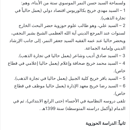
ولسماحة السيد حسن النمر الموسوي ستة من الأبناء، وهم:
1 – السيد مهدي خريج بكالوريوس اقتصاد دولي (يعمل حالياً في
تجارة الذهب).
2 – السيد علي، وهو طالب علوم حوزوية حضر البحث الخارج
لسنوات عند المرجع الديني آية الله العظمى الشيخ بشير النجفي،
ويحضر حاليا عند عمه الفقيه السيد جعفر النمر، إلى جانب الإرشاد
الديني وإمامة الجماعة.
3 – السيد صادق أديب وشاعر (يعمل حاليا في تجارة الذهب).
4 – السيد محمد خريج صحافة وإعلام (يعمل حاليا إعلامي في قطاع
خاص).
5 – السيد باقر خريج كلية الجبيل (يعمل حاليا في تجارة الذهب).
6 – السيد رضا خريج معهد الإدارة (يعمل حاليا موظف في قطاع
خاص).
تلقى دروسه النظامية في الأحساء (حتى الرابع الابتدائي)، ثم في
الدمام (وأكمل دراسته المتوسطة) سنة 1399هـ .
ثانياً: الدراسة الحوزوية