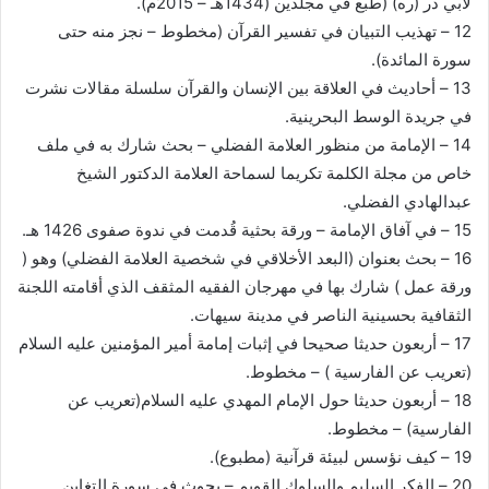
لأبي ذر (ره) (طبع في مجلدين (1434هـ – 2015م).
12 – تهذيب التبيان في تفسير القرآن (مخطوط – نجز منه حتى
سورة المائدة).
13 – أحاديث في العلاقة بين الإنسان والقرآن سلسلة مقالات نشرت
في جريدة الوسط البحرينية.
14 – الإمامة من منظور العلامة الفضلي – بحث شارك به في ملف
خاص من مجلة الكلمة تكريما لسماحة العلامة الدكتور الشيخ
عبدالهادي الفضلي.
15 – في آفاق الإمامة – ورقة بحثية قُدمت في ندوة صفوى 1426 هـ.
16 – بحث بعنوان (البعد الأخلاقي في شخصية العلامة الفضلي) وهو (
ورقة عمل ) شارك بها في مهرجان الفقيه المثقف الذي أقامته اللجنة
الثقافية بحسينية الناصر في مدينة سيهات.
17 – أربعون حديثا صحيحا في إثبات إمامة أمير المؤمنين عليه السلام
(تعريب عن الفارسية ) – مخطوط.
18 – أربعون حديثا حول الإمام المهدي عليه السلام(تعريب عن
الفارسية) – مخطوط.
19 – كيف نؤسس لبيئة قرآنية (مطبوع).
20 – الفكر السليم والسلوك القويم – بحوث في سورة التغابن