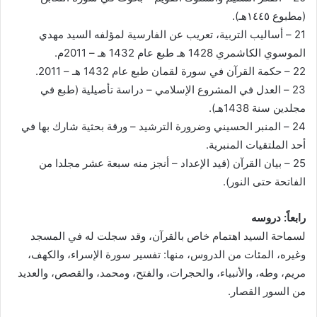
(مطبوع ١٤٤٥هـ).
21 – أساليب التربية، تعريب عن الفارسية لمؤلفه السيد مهدي
الموسوي الكاشمري 1428 هـ طبع عام 1432 هـ – 2011م.
22 – حكمة القرآن في سورة لقمان طبع عام 1432 هـ – 2011.
23 – العدل في المشروع الإسلامي – دراسة تأصيلية (طبع في
مجلدين سنة 1438هـ).
24 – المنبر الحسيني وضرورة الترشيد – ورقة بحثية شارك بها في
أحد الملتقيات المنبرية.
25 – بيان القرآن (قيد الإعداد – أنجز منه سبعة عشر مجلدا من
الفاتحة حتى النور).
رابعاً: دروسه
لسماحة السيد اهتمام خاص بالقرآن، وقد سجلت له في المسجد
وغيره، المئات من الدروس، منها: تفسير سورة الإسراء، والكهف،
مريم، وطه، والأنبياء، والحجرات، والفتح، ومحمد، والقصص، والعديد
من السور القصار.