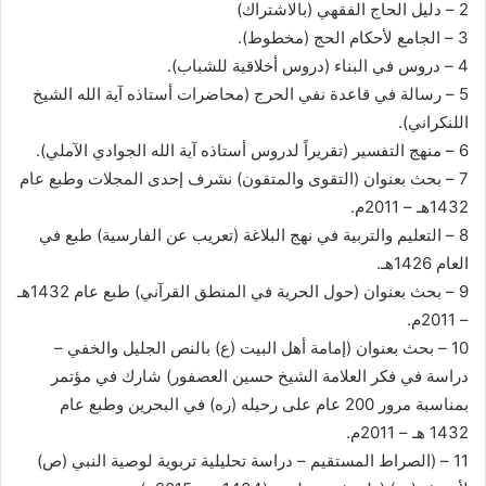
2 – دليل الحاج الفقهي (بالاشتراك)
3 – الجامع لأحكام الحج (مخطوط).
4 – دروس في البناء (دروس أخلاقية للشباب).
5 – رسالة في قاعدة نفي الحرج (محاضرات أستاذه آية الله الشيخ
اللنكراني).
6 – منهج التفسير (تقريراً لدروس أستاذه آية الله الجوادي الآملي).
7 – بحث بعنوان (التقوى والمتقون) نشرف إحدى المجلات وطبع عام
1432هـ – 2011م.
8 – التعليم والتربية في نهج البلاغة (تعريب عن الفارسية) طبع في
العام 1426هـ.
9 – بحث بعنوان (حول الحرية في المنطق القرآني) طبع عام 1432هـ
– 2011م.
10 – بحث بعنوان (إمامة أهل البيت (ع) بالنص الجليل والخفي –
دراسة في فكر العلامة الشيخ حسين العصفور) شارك في مؤتمر
بمناسبة مرور 200 عام على رحيله (ره) في البحرين وطبع عام
1432 هـ – 2011م.
11 – (الصراط المستقيم – دراسة تحليلية تربوية لوصية النبي (ص)