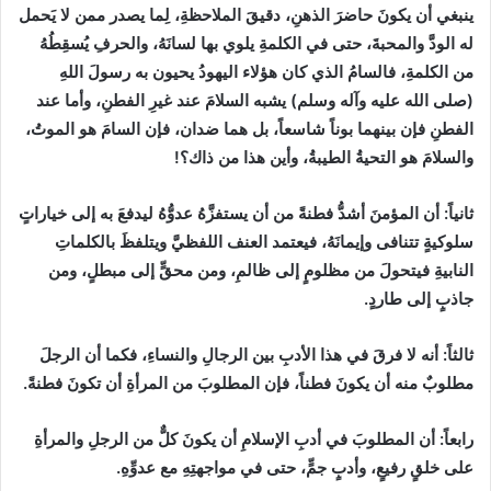
ينبغي أن يكونَ حاضرَ الذهنِ، دقيقَ الملاحظةِ، لِما يصدر ممن لا يَحمل
له الودَّ والمحبةَ، حتى في الكلمةِ يلوي بها لسانَهُ، والحرفِ يُسقِطُهُ
من الكلمةِ، فالسامُ الذي كان هؤلاء اليهودُ يحيون به رسولَ اللهِ
(
صلى الله عليه وآله وسلم
)
يشبه السلامَ عند غيرِ الفطنِ، وأما عند
الفطنِ فإن بينهما بوناً شاسعاً، بل هما ضدان، فإن السامَ هو الموتُ،
والسلامَ هو التحيةُ الطيبةُ، وأين هذا من ذاك؟
!
ثانياً
:
أن المؤمنَ أشدُّ فطنةً من أن يستفزَّهُ عدوُّهُ ليدفعَ به إلى خياراتٍ
سلوكيةٍ تتنافى وإيمانَهُ، فيعتمد العنف اللفظيَّ ويتلفظَ بالكلماتِ
النابيةِ فيتحولَ من مظلومٍ إلى ظالمِ، ومن محقٍّ إلى مبطلٍ، ومن
جاذبٍ إلى طاردٍ.
ثالثاً
:
أنه لا فرقَ في هذا الأدبِ بين الرجالِ والنساءِ، فكما أن الرجلَ
مطلوبٌ منه أن يكونَ فطناً، فإن المطلوبَ من المرأةِ أن تكونَ فطنةً.
رابعاً
:
أن المطلوبَ في أدبِ الإسلامِ أن يكونَ كلٌّ من الرجلِ والمرأةِ
على خلقٍ رفيعٍ، وأدبٍ جمٍّ، حتى في مواجهتِهِ مع عدوِّهِ.