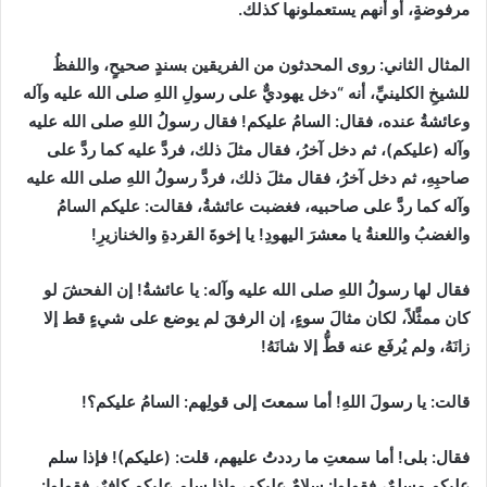
مرفوضةٍ، أو أنهم يستعملونها كذلك.
المثال الثاني
:
روى المحدثون من الفريقين بسندٍ صحيحٍ، واللفظُ
للشيخِ الكلينيِّ، أنه
“
دخل يهوديٌّ على رسولِ اللهِ صلى الله عليه وآله
وعائشةُ عنده، فقال
:
السامُ عليكم
!
فقال رسولُ اللهِ صلى الله عليه
وآله
(
عليكم
)
، ثم دخل آخرُ، فقال مثلَ ذلك، فردَّ عليه كما ردَّ على
صاحبِهِ، ثم دخل آخرُ، فقال مثلَ ذلك، فردَّ رسولُ اللهِ صلى الله عليه
وآله كما ردَّ على صاحبيه، فغضبت عائشةُ، فقالت
:
عليكم السامُ
والغضبُ واللعنةُ يا معشرَ اليهودِ
!
يا إخوةَ القردةِ والخنازيرِ
!
فقال لها رسولُ اللهِ صلى الله عليه وآله
:
يا عائشةُ
!
إن الفحشَ لو
كان ممثَّلاً، لكان مثالَ سوءٍ، إن الرفقَ لم يوضع على شيءٍ قط إلا
زانَهُ، ولم يُرفَع عنه قطُّ إلا شانَهُ
!
قالت
:
يا رسولَ اللهِ
!
أما سمعتَ إلى قولِهم
:
السامُ عليكم؟
!
فقال
:
بلى
!
أما سمعتِ ما رددتُ عليهم، قلت
:
(
عليكم
)!
فإذا سلم
عليكم مسلمٌ، فقولوا
:
سلامٌ عليكم، وإذا سلم عليكم كافرٌ، فقولوا
: