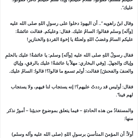
عليك
“
.
وقال ابنُ راهويه
“
.. أن اليهودَ دخلوا على رسولِ اللهِ صلى الله عليه
[
وآله
]
وسلم فقالوا
:
السامُ عليك. فقال
:
وعليكم. فقالت عائشةُ
:
عليكم السامُ وغضبُ اللهِ ولعنتُهُ يا ‌إخوةَ ‌القردةِ ‌والخنازيرِ
!
فقال رسولُ اللهِ صلى الله عليه
[
وآله
]
وسلم
:
يا عائشةُ
!
عليك بالحلمِ
وإياك والجهلَ.
[
وفي البخاري
:
مهلاً يا عائشةُ
!
عليك بالرفقِ، وإياكِ
والعنفَ والفحشَ
]
فقالت
:
أولم تسمع ما قالوا؟
!
قالوا
:
السامُ عليك.
فقال
:
أوليس قد رددتُ عليهم؟
!
إنه يستجاب لنا فيهم، ولا يستجاب
لهم فينا
“
.
والمستفادُ من هذه الحادثةِ
–
فيما يتعلق بموضوعِ حديثِنا
–
أمورٌ نذكر
منها
:
أولاً
:
أن المؤمنَ المتأسيَ برسولِ اللهِ
(
صلى الله عليه وآله وسلم
)