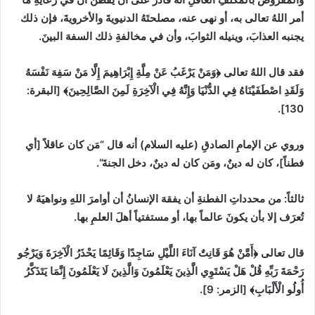
أمر اللهُ تعالى به، أو نهى عنه، مصلحتَهُ الدنيويةَ والأخرويةَ، فإن ذلك
يجنبه العذابَ، وينيله الثوابَ، وأن في مخالفةِ ذلك السفهَ البينَ.
فقد قال اللهُ تعالى
﴿وَمَنْ يَرْغَبُ عَنْ مِلَّةِ إِبْرَاهِيمَ إِلَّا مَنْ ‌سَفِهَ ‌نَفْسَهُ
وَلَقَدِ اصْطَفَيْنَاهُ فِي الدُّنْيَا وَإِنَّهُ فِي الْآخِرَةِ لَمِنَ الصَّالِحِينَ﴾
[
البقرة
:
.
130]
وروي عن الإمامِ الصادقِ
(
عليه السلام
)
أنه قال
“
مَن كان عاقلاً
[
أي
فطناً
]
، كان له دينٌ، ومَن كان له دينٌ، دخل الجنةَ
“
.
ثالثاً
:
من محدداتِ الفطنةِ أن يفقهَ الإنسانُ أن أوامرَ اللهِ ونواهيَهُ لا
تُعرَف إلا بأن يكونَ عالماً بها، أو مستفتياً أهلَ العلمِ بها.
قال تعالى
﴿أَمَّنْ هُوَ قَانِتٌ آنَاءَ اللَّيْلِ سَاجِدًا وَقَائِمًا يَحْذَرُ الْآخِرَةَ وَيَرْجُو
رَحْمَةَ رَبِّهِ قُلْ هَلْ يَسْتَوِي الَّذِينَ ‌يَعْلَمُونَ ‌وَالَّذِينَ لَا يَعْلَمُونَ إِنَّمَا يَتَذَكَّرُ
أُولُو الْأَلْبَابِ﴾
[
الزمر
:
9]
.