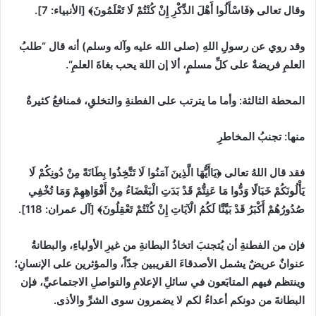
وقال تعالى
﴿فَاسْأَلُوا ‌أَهْلَ ‌الذِّكْرِ إِنْ كُنْتُمْ لَا تَعْلَمُونَ﴾
[
الأنبياء
:
7]
.
وقد روي عن رسولِ اللهِ
(
صلى الله عليه وآله وسلم
)
أنه قال
“
طلبُ
العلمِ فريضةٌ على كلِّ مسلمٍ، ألا إن اللهَ يحب بغاةَ العلمِ
“
.
المحطة الثالثة
:
وأما ما يترتب على الفطنةِ والتخلقِ، فمنافعُ كثيرةٌ
منها
:
تجنبُ المخاطرِ
فقد قال اللهُ تعالى
﴿يَاأَيُّهَا الَّذِينَ آمَنُوا لَا تَتَّخِذُوا بِطَانَةً مِنْ دُونِكُمْ لَا
يَأْلُونَكُمْ خَبَالًا وَدُّوا مَا عَنِتُّمْ قَدْ بَدَتِ الْبَغْضَاءُ مِنْ أَفْوَاهِهِمْ وَمَا تُخْفِي
صُدُورُهُمْ أَكْبَرُ قَدْ بَيَّنَّا لَكُمُ الْآيَاتِ إِنْ كُنْتُمْ ‌تَعْقِلُونَ﴾
[
آل عمران
:
118]
.
فإن من الفطنةِ أن يُتجنبَ اتخاذُ البطانةِ من غيرِ الأولياءِ، والبطانةُ
عنوانٌ عريضٌ يشمل الأصدقاءَ القريبين جدّاً، والمؤثرين على الإنسانِ؛
وينتظم فيهم المتابَعون في سائلِ الإعلامِ والتواصلِ الاجتماعيِّ، فإن
البطانةَ من دونكم أعداءُ لكم لا يضمرون سوى الشرِّ والأذى.