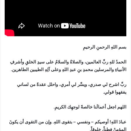
بسم اللهِ الرحمنِ الرحيمِ
الحمدُ للهِ ربِّ العالمين، والصلاةُ والسلامُ على سيدِ الخلقِ وأشرفِ
الأنبياءِ والمرسلين محمدِ بنِ عبدِ اللهِ وعلى آلِهِ الطيبين الطاهرين.
ربِّ اشرح لي صدري، ويسِّر لي أمري، واحلل عقدةً من لساني
يفقهوا قولي.
اللهم اجعل أعمالَنا خالصةً لوجهِك الكريمِ.
عبادَ اللهِ
!
أوصيكم
–
ونفسي
–
بتقوى اللهِ. وإن من التقوى أن يكونَ
المؤمنُ فطِناً، خلوقاً.