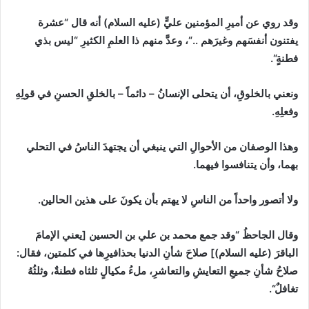
وقد روي عن أميرِ المؤمنين عليٍّ
(
عليه السلام
)
أنه قال
“
عشرة
يفتنون أنفسَهم وغيرَهم ..
“
، وعدَّ منهم ذا العلمِ الكثيرِ
“
ليس بذي
فطنةٍ
“
.
ونعني بالخلوقِ، أن يتحلى الإنسانُ
–
دائماً
–
بالخلقِ الحسنِ في قولِهِ
وفعلِهِ.
وهذا الوصفان من الأحوالِ التي ينبغي أن يجتهدَ الناسُ في التحلي
بهما، وأن يتنافسوا فيهما.
ولا أتصور واحداً من الناسِ لا يهتم بأن يكونَ على هذين الحالين.
وقال الجاحظُ
“
وقد جمع محمد بن علي بن الحسين
[
يعني الإمامَ
الباقرَ
(
عليه السلام
)]
صلاحَ شأنِ الدنيا بحذافيرِها في كلمتين، فقال
:
صلاحُ شأنِ جميعِ التعايشِ والتعاشرِ، ملءُ مكيالٍ ثلثاه فطنةٌ، وثلثُهُ
‌تغافلٌ
“
.