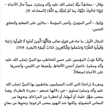
وقال
–
مخاطباً نبيَّهُ
(
صلى الله عليه وآله وسلم
)
، مبيناً حالَ الأعداءِ
–
{
وَإِذَا جَاءُوكَ حَيَّوْكَ بِمَا لَمْ يُحَيِّكَ بِهِ اللَّهُ
}
[
المجادلة
:
8]
.
وإليك
–
أخي المؤمنُ، وأختى المؤمنةُ
–
مثالين على الفطنةِ والتخلقِ
الحسنِ
:
المثال الأول
:
ما جاء في قولِهِ تعالى
﴿يَاأَيُّهَا الَّذِينَ آمَنُوا ‌لَا ‌تَقُولُوا ‌رَاعِنَا
وَقُولُوا انْظُرْنَا وَاسْمَعُوا وَلِلْكَافِرِينَ عَذَابٌ أَلِيمٌ﴾
[
البقرة
:
104]
.
والآيةُ تؤدبُ المؤمنين على حسنِ التخاطبِ مع النبيِّ
(
صلى الله عليه
وآله وسلم
)
، باختيارِ أحسنِ الألفاظِ، وأبعدِها عن اللبسِ، وأعسرِها
على الأعداءِ استغلالاً.
ومفردةُ
(
راعنا
)
التي كانت المسلمون يخاطبون بها النبيَّ
(
صلى الله
عليه وآله وسلم
)
تساوي
–
في دلالتِها عندهم
–
مفردةَ
(
انظرنا
)
. وهما
بمعنى تمهَّل علينا، أو أمهِلنا، أو انتظرنا من المراعاةِ، ونحوِها من
المعاني المقبولةِ، ولكنها عند اليهودِ بمعنى الرعونةِ
!
ونحوِها من معانٍ