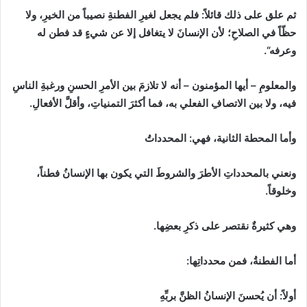
ثم علق على ذلك قائلاً
:
فلم يجعل لغيرِ الفطنةِ نصيباً من الخيرِ، ولا
حظّاً في الصلاحِ؛ لأن الإنسانَ لا يتغافل إلا عن شيءٍ قد فطن له
وعرفه
“
.
والمعلومِ
–
أيها المؤمنون
–
أنه لا تلازمَ بين الأمرِ الحسنِ ورغبةِ الناسِ
فيه، ولا بين الاتصافِ الفعلي به، فما أكثرَ التمنياتِ، وأقلَّ الأفعالِ.
وأما المحطة الثانية، فهي
:
المحدداتُ
ونعني بالمحدداتِ الأطرَ والشروطَ التي يكون بها الإنسانُ فطناً،
وخلوقاً.
وهي كثيرةٌ نقتصر على ذكرِ بعضِها.
أما الفطنةُ، فمن محدداتِها
:
أولاً
:
أن يُحسنَ الإنسانُ الظنَّ بربِّهِ