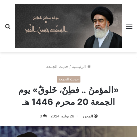
القائمة
بح
عن
الرئيسية
/
حديث الجمعة
حديث الجمعة
«المؤمنُ .. فطِنٌ، خَلوقٌ» يوم
الجمعة 20 محرم 1446 هـ
المحرر
26 يوليو، 2024
0