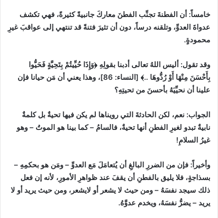
خامساً
:
أن الفطنةَ تجنِّب الفطنَ معاركَ جانبيةً كثيرةً، فهي تكشف
عدواةَ العدوِّ، وتلقنه درساً، دون أن تثيرَ فتنةً قد تنتهي إلى عواقبَ غيرِ
محمودةٍ.
وقد تقول
:
أليس اللهُ تعالى أدبنا بقولِهِ
﴿وَإِذَا ‌حُيِّيتُمْ بِتَحِيَّةٍ فَحَيُّوا
بِأَحْسَنَ مِنْهَا أَوْ رُدُّوهَا ..﴾
[
النساء
:
86]
، وهذا يعني أن مَن حيانا فإن
علينا أن نحيِّيَهُ بأحسنَ من تحيتِهِ؟
الجواب
:
نعم، لكن الحادثةَ التي رويناها لم يكن فيها تحيةٌ بل كلمةٌ
نابيةٌ تبدو لغيرِ الفطنِ أنها تحيةٌ، فالسامُ
–
كما بينا هو الموتُ
–
وهو
غيرُ السلامِ
!
وأخيراً
:
فإن من الضررِ البالغِ أن يُتعامَلَ مَع العدوِّ
–
ومَن هو بحكمِهِ
–
بسذاجةٍ، فلا يليق بالفطنِ أن يقفَ عند ظواهرِ الأمورِ، لأنه إن فعل
ذلك سيجد نفسَهُ
–
ومن حيث لا يشعر أو لايشعر، ومن حيث يريد أو لا
يريد
–
يضرُّ نفسَهُ، ويخدم عدوَّهُ.