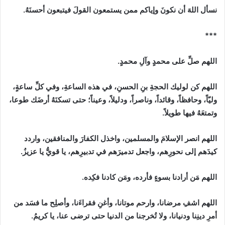
نسأل اللهَ أن نكونَ وإياكم ممن يستمعون القولَ فيتبعون أحسنَهُ.
***
اللهم صلِّ على محمدٍ وآلِ محمدٍ.
اللهم كن لوليك الحجةِ بنِ الحسنِ، في هذه الساعةِ، وفي كلِّ ساعةٍ،
وليّاً، وحافظاً، وقائداً، وناصراً، ودليلاً، وعيناً؛ حتى تسكنَهُ أرضَك طوعا،
وتمتعَهُ فيها طويلاً.
اللهم انصر الإسلامَ والمسلمين، واخذل الكفارَ والمنافقين، واردد
كيدَهم إلى نحورِهم، واجعل تدميرَهم في تدبيرِهم، يا قويُّ يا عزيزُ.
اللهم مَن أرادنا بسوءٍ فأرده، ومَن كادنا فكِده.
اللهم اشفِ مرضانا، وارحم موتانا، وأغنِ فقراءَنا، وأصلِح ما فسَد من
أمرِ دينِنا ودنيانا، ولا تُخرجنا من الدنيا حتى ترضى عنا، يا كريمُ.