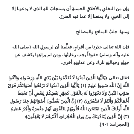
وإن من التخلقِ بالأخلاقِ الحسنةِ أن يستجابَ للهِ الذي لا يدعونا إلا
إلى الخيرِ، ولا يمنعنا إلا عما فيه الضررُ.
ومنها
:
جلبُ المنافعِ والمصالحِ
فإن اللهَ تعالى حذرنا من أقوامٍ، فعلَّمنا أن لرسولِ اللهِ
(
صلى الله
عليه وآله وسلم
)
حقوقاً يجب رعايتُها، ومَن لم يراعِها يكشف عن
جهلِهِ وجهالتِهِ تارةً، وعن عداوتِهِ أخرى.
فقال تعالى
﴿يَاأَيُّهَا الَّذِينَ آمَنُوا لَا تُقَدِّمُوا بَيْنَ يَدَيِ اللَّهِ وَرَسُولِهِ وَاتَّقُوا
اللَّهَ إِنَّ اللَّهَ سَمِيعٌ عَلِيمٌ
(
١
)
يَاأَيُّهَا الَّذِينَ آمَنُوا لَا تَرْفَعُوا أَصْوَاتَكُمْ فَوْقَ
صَوْتِ النَّبِيِّ وَلَا تَجْهَرُوا لَهُ بِالْقَوْلِ كَجَهْرِ بَعْضِكُمْ لِبَعْضٍ أَنْ تَحْبَطَ
أَعْمَالُكُمْ وَأَنْتُمْ لَا تَشْعُرُونَ
(
٢
)
إِنَّ الَّذِينَ يَغُضُّونَ أَصْوَاتَهُمْ عِنْدَ رَسُولِ
اللَّهِ أُولَئِكَ الَّذِينَ امْتَحَنَ اللَّهُ قُلُوبَهُمْ لِلتَّقْوَى لَهُمْ مَغْفِرَةٌ وَأَجْرٌ عَظِيمٌ
(
٣
)
إِنَّ الَّذِينَ يُنَادُونَكَ مِنْ وَرَاءِ الْحُجُرَاتِ أَكْثَرُهُمْ لَا يَعْقِلُونَ﴾
[
الحجرات
:
1-4]
.