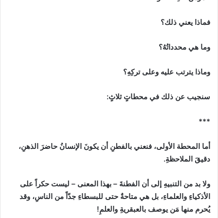
فماذا يعني ذلك؟
وما هي محدداتُهُ؟
وماذا يترتب عليه وعلى تركِهِ؟
سنجيب عن ذلك في محطاتٍ ثلاثٍ
:
***
أما المحطة الأولى، فنعني بالفطنِ أن يكونَ الإنسانُ حاضرَ الذهنِ،
دقيقَ الملاحظةِ.
ولا بد من التنبيهِ إلى أن الفطنةَ
–
بهذا المعنى
–
ليست حكراً على
الأذكياءِ والعلماءِ، بل هي متاحةٌ حتى للبسطاءِ جدّاً من الناسِ، وقد
يُحرم منها مَن يوصف بالعبقريةِ والعلمِ
!