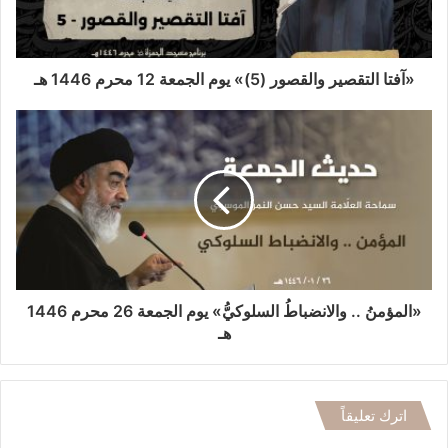
«آفتا التقصير والقصور (5)» يوم الجمعة 12 محرم 1446 هـ
«المؤمنُ .. والانضباطُ السلوكيُّ» يوم الجمعة 26 محرم 1446
هـ
اترك تعليقاً