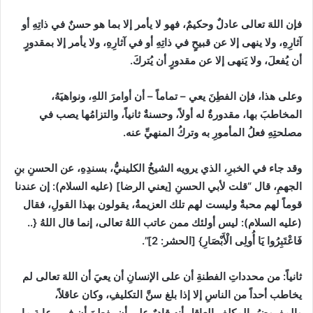
فإن اللهَ تعالى عادلٌ وحكيمٌ، فهو لا يأمر إلا بما هو حسنٌ في ذاتِهِ أو
آثارِهِ، ولا ينهى إلا عن قبيحٍ في ذاتِهِ أو في آثارِهِ، ولا يأمر إلا بمقدورٍ
أن يُفعلَ، ولا يَنهى إلا عن مقدورٍ أن يُتركَ.
وعلى هذا، فإن الفطِنَ يعي
–
تماماً
–
أن أوامرَ اللهِ، ونواهيَهُ،
المخاطبَ بها، مقدورةٌ له أولاً، وحسنةٌ ثانياً، والتزامُها يصب في
مصلحتِهِ فعلُ المأمورِ به وتركُ المنهيِّ عنه.
وقد جاء في الخبرِ، الذي يرويه الشيخُ الكلينيُّ، بسندِهِ، عن الحسنِ بنِ
الجهمِ، قال
“
قلت لأبي الحسنِ
[
يعني الرضا
]
(
عليه السلام
):
إن عندنا
قوماً لهم محبةٌ وليست لهم تلك العزيمةُ، يقولون بهذا القولِ، فقال
(
عليه السلام
):
ليس أولئك ممن عاتب اللهُ تعالى، إنما قال اللهُ
{
..
فَاعْتَبِرُوا يَا أُولِى الْأَبْصَارِ
}
[
الحشر
:
2]”
.
ثانياً
:
من محدداتِ الفطنةِ أن على الإنسانِ أن يعيَ أن اللهَ تعالى لم
يخاطب أحداً من الناسِ إلا إذا بلغ سنَّ التكليفِ، وكان عاقلاً،
والمفروضُ بالمكلفِ العاقلِ أنه قادرٌ على أن يفطنَ أن في رعايةِ ما