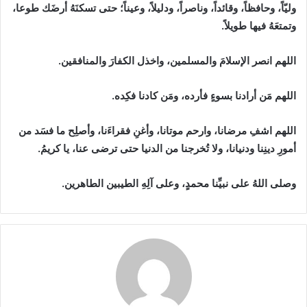
وليّاً، وحافظاً، وقائداً، وناصراً، ودليلاً، وعيناً؛ حتى تسكنَهُ أرضَك طوعا،
وتمتعَهُ فيها طويلاً.
اللهم انصر الإسلامَ والمسلمين، واخذل الكفارَ والمنافقين.
اللهم مَن أرادنا بسوءٍ فأرده، ومَن كادنا فكِده.
اللهم اشفِ مرضانا، وارحم موتانا، وأغنِ فقراءَنا، وأصلِح ما فسَد من
أمورِ دينِنا ودنيانا، ولا تُخرجنا من الدنيا حتى ترضى عنا، يا كريمُ.
وصلى اللهُ على نبيِّنا محمدٍ، وعلى آلِهِ الطيبين الطاهرين.