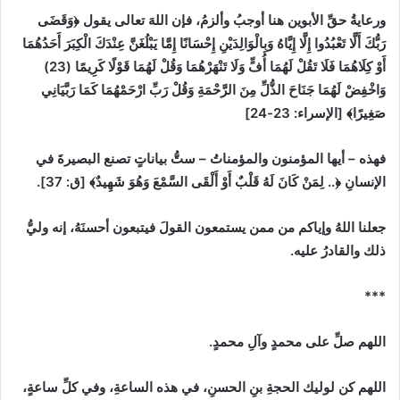
ورعايةُ حقِّ الأبوين هنا أوجبُ وألزمُ، فإن اللهَ تعالى يقول
﴿وَقَضَى
رَبُّكَ أَلَّا تَعْبُدُوا إِلَّا إِيَّاهُ ‌وَبِالْوَالِدَيْنِ إِحْسَانًا إِمَّا يَبْلُغَنَّ عِنْدَكَ الْكِبَرَ أَحَدُهُمَا
أَوْ كِلَاهُمَا فَلَا تَقُلْ لَهُمَا أُفٍّ وَلَا تَنْهَرْهُمَا وَقُلْ لَهُمَا قَوْلًا كَرِيمًا
(23)
وَاخْفِضْ لَهُمَا جَنَاحَ الذُّلِّ مِنَ الرَّحْمَةِ وَقُلْ رَبِّ ارْحَمْهُمَا كَمَا رَبَّيَانِي
صَغِيرًا﴾
[
الإسراء
:
23-24]
فهذه
–
أيها المؤمنون والمؤمناتُ
–
ستُّ بياناتٍ تصنع البصيرةَ في
الإنسانِ
﴿.. لِمَنْ كَانَ لَهُ قَلْبٌ أَوْ أَلْقَى ‌السَّمْعَ ‌وَهُوَ شَهِيدٌ﴾
[
ق
:
37]
.
جعلنا اللهُ وإياكم من ممن يستمعون القولَ فيتبعون أحسنَهُ، إنه وليُّ
ذلك والقادرُ عليه.
***
اللهم صلِّ على محمدٍ وآلِ محمدٍ.
اللهم كن لوليك الحجةِ بنِ الحسنِ، في هذه الساعةِ، وفي كلِّ ساعةٍ،