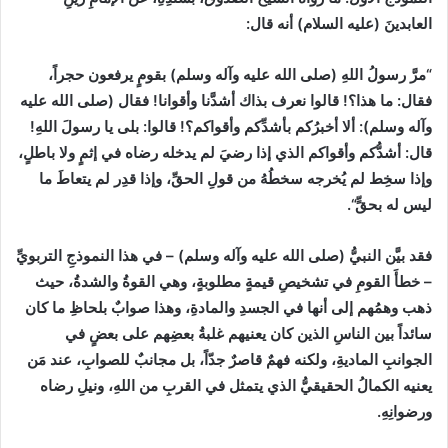
العابدينَ
(
عليه السلام
)
أنه قال
:
“
مرَّ رسولُ اللهِ
(
صلى الله عليه وآله وسلم
)
بقومٍ‏ يرفعون‏ حجراً،
فقال
:
ما هذا؟
!
قالوا نعرف بذاك أشدَّنا وأقوانا
!
فقال
(
صلى الله عليه
وآله وسلم
):
ألا أخبرُكم بأشدِّكم وأقواكم؟
!
قالوا
:
بلى يا رسولَ اللهِ
!
قال
:
أشدُّكم وأقواكم الذي إذا رضيَ لم يدخله رضاه في إثمٍ ولا باطلٍ،
وإذا سخِط لم يُخرجه سخطُهُ من قولِ الحقِّ، وإذا قدِر لم يتعاطَ ما
ليس له بحقٍّ
“
.‏
فقد بيَّن النبيُّ
(
صلى الله عليه وآله وسلم
)
–
في هذا النموذجِ التربويِّ
–
خطأَ القومِ في تشخيصِ قيمةٍ مطلوبةٍ، وهي القوةُ والشدةُ، حيث
ذهب وهمُهم إلى أنها في الجسدِ والمادةِ، وهذا صوابٌ بلحاظِ ما كان
سائداً بين الناسِ الذين كان يعنيهم غلبةُ بعضِهم على بعضٍ في
الجوانبِ الماديةِ، ولكنه فهمٌ قاصرٌ جدّاً، بل مجانبٌ للصوابِ، عند مَن
يعنيه الكمالُ الحقيقيُّ الذي يتمثل في القربِ من اللهِ، ونيلِ رضاه
ورضوانِهِ.