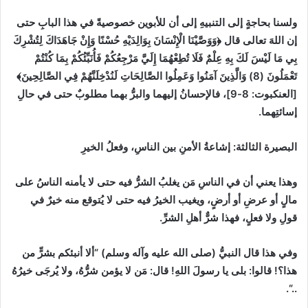
ولسنا بحاجةٍ إلى التنبيهِ إلى أن للأبوين خصوصيةً في هذا البابِ حتى
إن اللهَ تعالى قال
﴿وَوَصَّيْنَا الْإِنْسَانَ بِوَالِدَيْهِ حُسْنًا ‌وَإِنْ ‌جَاهَدَاكَ لِتُشْرِكَ
بِي مَا لَيْسَ لَكَ بِهِ عِلْمٌ فَلَا تُطِعْهُمَا إِلَيَّ مَرْجِعُكُمْ فَأُنَبِّئُكُمْ بِمَا كُنْتُمْ
تَعْمَلُونَ
(8)
وَالَّذِينَ آمَنُوا وَعَمِلُوا الصَّالِحَاتِ لَنُدْخِلَنَّهُمْ فِي الصَّالِحِينَ﴾
[
العنكبوت
:
8-9]
، فالإحسانُ إليهما والبرُّ بهما مطلوبٌ حتى في حالِ
إسائتِهما.
البصيرة الثالثة
:
إشاعةُ الأمنِ بين الناسِ، وفعلُ الخيرِ
وهذا يعني أن في الناسِ مَن يغلبُ الشرُّ فيه حتى لا يأمنه الناسُ على
مالٍ أو عرضِ أو أرضٍ، ويغيب الخيرُ فيه حتى لا يُتوقع منه خيرٌ في
قولِ ولا فعلٍ، فهذا شرٌّ أهلِ الشرِّ.
وفي هذا قال النبيُّ
(
صلى الله عليه وآله وسلم
)
“
ألا أنبئكم بشرٍّ من
هذا؟
!
قالوا
:
بلى يا رسولَ اللهِ
!
قال
:
مَن لا يؤمن شرُّهُ، ولا يُرجَى خيرُهُ
.
“
..