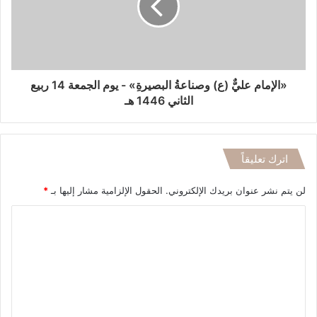
«الإمام عليٌّ (ع) وصناعةُ البصيرةِ» - يوم الجمعة 14 ربيع
الثاني 1446 هـ
اترك تعليقاً
لن يتم نشر عنوان بريدك الإلكتروني.
الحقول الإلزامية مشار إليها بـ
*
ا
ل
ت
ع
ل