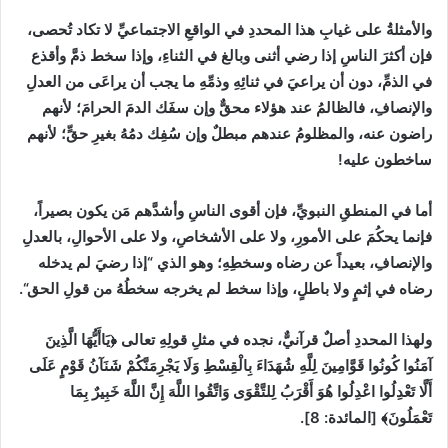
والأمثلةُ على غيابِ هذا المحددِ في الواقعِ الاجتماعيِّ لا تكاد تُحصى،
فإن أكثرَ الناسِ إذا رضي أثنى وبالغ في الثناءِ، وإذا سخط ذمَّ وأقذع
في الذمِّ، دون أن يراعيَ في ثنائِهِ وذمِّهِ ما يجب أن يراعَى من العدلِ
والإنصافِ، فالظالمُ عند هؤلاء محقٌّ وإن سفَك الدمَ الحرامَ؛ لأنهم
راضون عنه، والمظلومُ عندهم مبطلٌ وإن سُفِك دمُهُ بغيرِ حقٍّ؛ لأنهم
ساخطون عليه
!
أما في المنطقِ النبويِّ، فإن أقوى الناسِ وأشدَّهم مَن يكون بصيراً،
فإنما يحكُمَ على الأمورِ، ولا على الأشخاصِ، ولا على الأحوالِ، بالعدلِ
والإنصافِ، بعيداً عن رضاه وسخطِهِ؛ وهو الذي
“
إذا رضيَ لم يدخله
رضاه في إثمٍ ولا باطلٍ، وإذا سخط لم يخرجه سخطُهُ من قولِ الحق
“
.
ولهذا المحددِ أصلٌ قرآنيٌّ، نجده في مثلِ قولِهِ تعالى
﴿يَاأَيُّهَا الَّذِينَ
آمَنُوا كُونُوا قَوَّامِينَ لِلَّهِ شُهَدَاءَ بِالْقِسْطِ ‌وَلَا ‌يَجْرِمَنَّكُمْ شَنَآنُ قَوْمٍ عَلَى
أَلَّا تَعْدِلُوا اعْدِلُوا هُوَ أَقْرَبُ لِلتَّقْوَى وَاتَّقُوا اللَّهَ إِنَّ اللَّهَ خَبِيرٌ بِمَا
تَعْمَلُونَ﴾
[
المائدة
:
8]
.