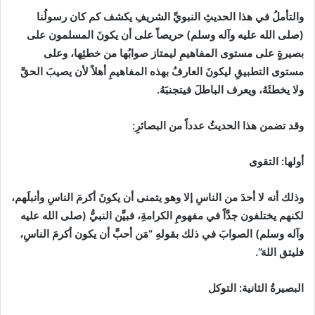
والتأملُ في هذا الحديثِ النبويِّ الشريفِ يكشف كم كان رسولُنا
(
صلى الله عليه وآله وسلم
)
حريصاً على أن يكونَ المسلمون على
بصيرةٍ على مستوى المفاهيمِ ليمتاز صوابُها من خطئِها، وعلى
مستوى التطبيقِ ليكونَ العارفُ بهذه المفاهيمِ أهلاً لأن يصيبَ الحقَّ
ولا يخطئَهُ، ويعرف الباطلَ فيتجنبَهُ.
وقد تضمن هذا الحديثُ عدداً من البصائرِ
:
أولها
:
التقوى
وذلك أنه لا أحدَ من الناسِ إلا وهو يتمنى أن يكونَ أكرمَ الناسِ وأنبلَهم،
لكنهم يختلفون جدَّاً في مفهومِ الكرامةِ، فبيَّن النبيُّ
(
صلى الله عليه
وآله وسلم
)
الصوابَ في ذلك بقولهِ
“
مَن أحبَّ أن يكون أكرمَ الناسِ،
فليتق اللهَ
“
.
البصيرةُ الثانية
:
التوكل