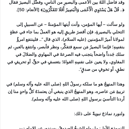
وقد فاضل اللهُ بين الأعمى والبصيرِ من الناسِ، وفضَّل البصيرَ فقال
﴿.. قُلْ هَلْ يَسْتَوِي الْأَعْمَى ‌وَالْبَصِيرُ أَفَلَا تَتَفَكَّرُونَ﴾
[
الأنعام
:
50]
.
ولو سألت
–
أيها المؤمن، وأنت أيتها المؤمنةُ
–
عن السبيلِ إلى
التحلي بالبصيرةِ، فإن أقصرَ طريقٍ إليه هو العملُ بما جاء في عظةٍ
لمولانا أميرُ المؤمنين
(
عليه السلام
)
، الذي قال
“
.. فلينتفع امرؤٌ
بنفسِهِ؛ فإنما البصيرُ مَن سمع فتفكَّر، ونظر فأبصر، وانتفع بالعبرِ، ثم
سلك جَدداً واضحاً يتجنب فيه الصرعةَ في المهاوي والضلالَ في
المغاوي، ولا يعين على نفسِهِ الغواةَ؛ بتعسفٍ في حقٍّ، أو تحريفٍ في
نطقٍ، أو تخوفٍ من صدقٍ
“
.‏
وهذا المنهجُ هو ما سلكه رسولُ اللهِ
(
صلى الله عليه وآله وسلم
)
في
تربيةِ مَن عاصره، وهو المنهجُ الذي ينبغي أن يعتمدَهُ كلُّ واحدٍ منا إن
أردنا التأسيَ برسولِ اللهِ
(
صلى الله عليه وآله وسلم
)
.
ولنورد نماذجَ نبويةً على ذلك
:
النموذج الأول
:
ما رواه الشيخُ الصدوقُ، بسندِهِ، عن الإمامِ زينِ