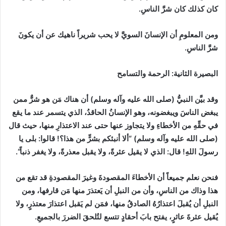
كان كذلك كان شرَّ الناسِ.
ومن المعلومِ أن الإنسانَ السويَّ لا يحب شريراً ناهيك عن أن يكونَ
شرَّ الناسِ.
البصيرة الثانية
:
الرحمة والتسامح
وقد بيَّن النبيُّ
(
صلى الله عليه وآله وسلم
)
أن هناك مَن هو شرٌّ ممن
يبغض الناسَ ويبغضونه، وهو الإنسانُ الحاقدُ، الذي يتسمر عند ما يقع
في حقِّهِ من الأخطاءِ ولا يتجاوز عنها حتى عند الاعتذارِ منها، حيث قال
(
صلى الله عليه وآله وسلم
)
“
ألا أنبئكم بشرٍّ من هذا؟
!
قالوا
:
بلى يا
رسولَ اللهِ
!
قال
:
الذي لا يقيل عثرةً، ولا يقبل معذرةً، ولا يغفر ذنباً
“
.
فنحن نعلم جميعاً أن الأخطاءَ المقصودةَ وغيرَ المقصودةِ قد تقع من
هذا وذاك من الناسِ، وأن من النبلِ أن يَعتذرَ منها مَن قارفها، ومن
النبلِ أن يُقبلَ اعتذارُهُ الصادقُ منها، فمَن لم يَقبل اعتذارَ معتذرٍ، ولا
يُقيل عثرةَ عاثرٍ، يفتح بابَ أحقادٍ تتسع لتُلحقَ الضررَ بالجميعِ.