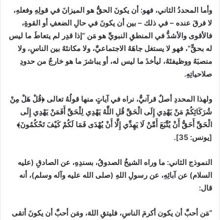
وأما المحددُ الثاني
، فهو
:
أن يكونَ الحقُّ هو الميزانَ في قولِهِ وفعلهِ،
لا فرقَ عنده
–
في ذلك
–
بين أن يكونَ في حالِ الضعفِ أو القوةِ،
فالأقوى والأشدُّ في المنطقِ النبويِّ هو مَن
“
إذا قدِر لم يتعاطَ ما ليس
له بحقٍّ
“
، فهو لا يستغل جاهَهُ الاجتماعيَّ، ولا مكانتَهُ بين الناسِ، ولا
منصبَهُ ووظيفتَهُ، ليأخذَ ما ليس له، أو يباشرَ ما هو خارجٌ من حدودِ
صلاحياتِهِ.
ولهذا المحددِ أصلٌ قرآنيٌّ، نراه في آياتٍ منها قولُهُ تعالى
﴿قُلْ هَلْ مِنْ
شُرَكَائِكُمْ مَنْ يَهْدِي إِلَى الْحَقِّ قُلِ اللَّهُ يَهْدِي لِلْحَقِّ أَفَمَنْ يَهْدِي إِلَى
الْحَقِّ ‌أَحَقُّ ‌أَنْ يُتَّبَعَ أَمَّنْ لَا يَهِدِّي إِلَّا أَنْ يُهْدَى فَمَا لَكُمْ كَيْفَ تَحْكُمُونَ﴾
[
يونس
:
35]
.
النموذج الثاني
:
ما وراه الشيخُ الصدوقُ، بسندِهِ، عن الصادقِ
(
عليه
السلام
)
عن آبائِهِ، عن رسولِ اللهِ
(
صلى الله عليه وآله وسلم
)
، أنه
قال
:
“
مَن أحبَّ أن يكون أكرمَ الناسِ، فليتقِ اللهَ، ومَن أحبَّ أن يكونَ أتقى