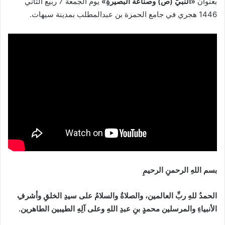
بعنوان
«النبيُّ
(
ص
)
وصناعةُ البصيرةِ
»
يوم الجمعة 7 ربيع الثاني
1446 هجري في جامع الحمزة بن عبدالمطلب بمدينة سيهات.
بسم اللهِ الرحمنِ الرحيمِ
الحمدُ للهِ ربِّ العالمين، والصلاةُ والسلامُ على سيدِ الخلقِ وأشرفِ
الأنبياءِ والمرسلين محمدٍ بنِ عبدِ اللهِ وعلى آلِهِ الطيبين الطاهرين.