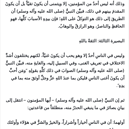
وذلك أنه ليس أحدٌ من المؤمنين، إلا ويتمنى أن يكونَ تقيّاً بل أن يكونَ
المقدمَ بينهم في ذلك، فبيَّن النبيُّ
(
صلى الله عليه وآله وسلم
)
أن
الطريقَ إلى ذلك هو التوكلُ على اللهِ؛ فإن بيدِهِ الأسبابَ كلَّها، فهو
الحافظِ والناصرُ، وهو الرازقُ والوهابُ.
البصيرة الثالثة
:
الثقةُ باللهِ
وليس في الناسِ أحدٌ إلا وهو يحب أن يكونَ غنيّاً، لكنهم يختلفون أشدَّ
الاختلافِ في تعريفِ الغنى، وفي السبيلِ إليه، والغايةِ منه، فبيَّن النبيُّ
(
صلى الله عليه وآله وسلم
)
الصوابَ في ذلك كلِّهِ بقولِهِ
“
ومَن أحبَّ
أن يكونَ أغنى الناسِ فليكن بما عندَ اللهِ عزَّ وجلَّ أوثقَ منه بما في
يدِهِ
“
.
ثم إن النبيَّ
(
صلى الله عليه وآله وسلم
)
–
أيها المؤمنون
–
انتقل إلى
بيانِ بصائرَ في ما ينبغي الحذرُ منه، منطلقاً من قاعدتين
:
أولهما
:
أن في الناسِ أخياراً وأشراراً، والخيرُ والشرُّ في هؤلاء وأولئك