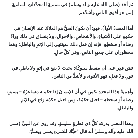
ثم أخذ
(
صلى الله عليه وآله وسلم
)
في تسميةِ المحدِّداتِ الساميةِ
لِمن هو أقوى الناسِ وأشدِّهم.
أما المحددُ الأولُ
، فهو
:
أن يكونَ الحقُّ هو الملاكَ عند الإنسانِ في
حكمِهِ على الأشياءِ، والأشخاصِ، والأحوالِ، ولا ينساق في ذلك وراءَ
رضاه أو سخطِهِ؛ فإنه إن فعل ذلك سينتهي إلى الإثمِ والباطلِ؛ وهما
محظوران على جميعِ الناسِ، وفي كلِّ حالٍ.
فمَن قدِر على أن يضبطَ سلوكَهُ؛ بحيث لا يقع في إثمٍ ولا باطلٍ في
قولٍ ولا فعلٍ، فهو الأقوى والأشدُّ من الناسِ.
وأهميةُ هذا المحددِ تكمن في أن الإنسانَ إذا حكمته مشاعرُهُ
–
بسببِ
رضاه أو سخطِهِ
–
اختل حكمُهُ، ومَن اختل حكمُهُ وقع في الإثمِ
والباطلِ.
وهذا المعنى يدركه كلُّ ذي فطرةٍ سليمةٍ، وقد روي عن النبيِّ
(
صلى
الله عليه وآله وسلم
)
أنه قال
“
حبُّك للشيءِ يعمي ويصمُّ
“
‏.