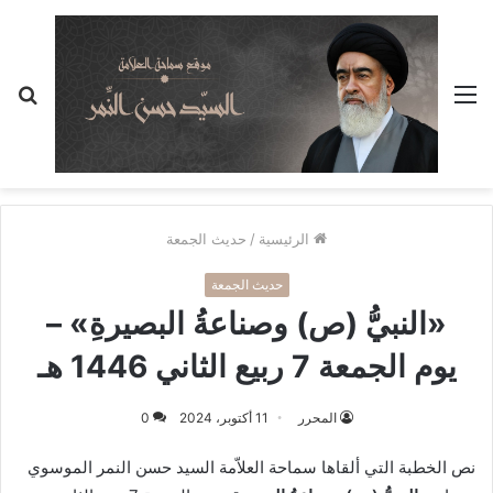
القائمة
بح
عن
الرئيسية
/
حديث الجمعة
حديث الجمعة
«النبيُّ (ص) وصناعةُ البصيرةِ» –
يوم الجمعة 7 ربيع الثاني 1446 هـ
المحرر
11 أكتوبر، 2024
0
نص الخطبة التي ألقاها سماحة العلاّمة السيد حسن النمر الموسوي