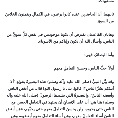
مستوياتٌ.
ثانيهما
:
أن الحاضرين عنده كانوا يرغبون في الكمالِ ويتمنون الخلاصَ
من السوءِ.
وهاتان القاعدتان يفترض أن تكونا موجودتين في نفسِ كلِّ سويٍّ من
الناسِ، وأسأل اللهَ أن نكونَ وإياكم من الأسوياءِ.
وأما البصائرُ، فهي
:
أولاً
:
حبُّ الناسِ، وحسنُ التعاملِ معهم
وقد بيَّن النبيُّ
(
صلى الله عليه وآله وسلم
)
هذه البصيرةَ بقولِهِ
“
ألا
أنبئكم بشرِّ الناسِ؟
!
قالوا
:
بلى يا رسولَ اللهِ
!
قال
:
مَن‏ أبغض‏ الناسَ‏
وأبغضه الناسُ
“
. والبصيرةُ التي يشيدها الرسولُ
(
صلى الله عليه وآله
وسلم
)
هنا هي
:
أن على الإنسانِ أن يجتهدَ في التعاملِ الحسنِ مع
الناسِ حتى يحبوه، ولن يحسنَ التعاملَ معهم حتى يحبَّهم، فمَن أبغض
الناسَ أساء التعاملَ معهم، ومَن أساء التعاملَ معهم أبغضوه، ومَن