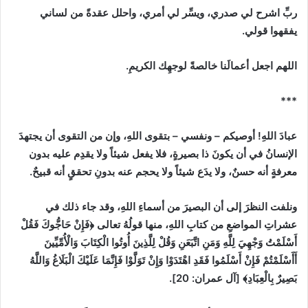
ربِّ اشرح لي صدري، ويسِّر لي أمري، واحلل عقدةً من لساني
يفقهوا قولي.
اللهم اجعل أعمالَنا خالصةً لوجهِك الكريمِ.
***
عبادَ اللهِ
!
أوصيكم
–
ونفسي
–
بتقوى اللهِ، وإن من التقوى أن يجتهدَ
الإنسانُ في أن يكونَ ذا بصيرةٍ، فلا يفعل شيئاً ولا يقدِم عليه بدون
معرفةٍ أنه حسنٌ، ولا يدَع شيئاً ولا يحجم عنه بدونِ تحققٍ أنه قبيحٌ.
ونلفت النظرَ إلى أن البصيرَ من أسماءِ اللهِ، وقد جاء ذلك في
عشراتِ المواضعِ من كتابِ اللهِ، منها قولُهُ تعالى
﴿فَإِنْ حَاجُّوكَ فَقُلْ
أَسْلَمْتُ وَجْهِيَ لِلَّهِ وَمَنِ اتَّبَعَنِ وَقُلْ لِلَّذِينَ أُوتُوا الْكِتَابَ وَالْأُمِّيِّينَ
أَأَسْلَمْتُمْ فَإِنْ أَسْلَمُوا فَقَدِ اهْتَدَوْا وَإِنْ تَوَلَّوْا فَإِنَّمَا عَلَيْكَ الْبَلَاغُ وَاللَّهُ
‌بَصِيرٌ بِالْعِبَادِ﴾
[
آل عمران
:
20]
.