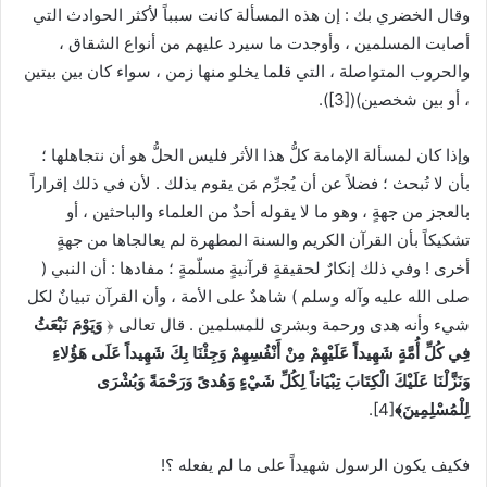
وقال الخضري بك : إن هذه المسألة كانت سبباً لأكثر الحوادث التي
أصابت المسلمين ، وأوجدت ما سيرد عليهم من أنواع الشقاق ،
والحروب المتواصلة ، التي قلما يخلو منها زمن ، سواء كان بين بيتين
، أو بين شخصين)(
[3]
).
وإذا كان لمسألة الإمامة كلُّ هذا الأثر فليس الحلُّ هو أن نتجاهلها ؛
بأن لا تُبحث ؛ فضلاً عن أن يُجرِّم مَن يقوم بذلك . لأن في ذلك إقراراً
بالعجز من جهةٍ ، وهو ما لا يقوله أحدٌ من العلماء والباحثين ، أو
تشكيكاً بأن القرآن الكريم والسنة المطهرة لم يعالجاها من جهةٍ
أخرى ! وفي ذلك إنكارٌ لحقيقةٍ قرآنيةٍ مسلّمةٍ ؛ مفادها : أن النبي (
صلى الله عليه وآله وسلم ) شاهدٌ على الأمة ، وأن القرآن تبيانٌ لكل
شيء وأنه هدى ورحمة وبشرى للمسلمين . قال تعالى ﴿
وَيَوْمَ نَبْعَثُ
فِي كُلِّ أُمَّةٍ شَهِيداً عَلَيْهِمْ مِنْ أَنْفُسِهِمْ وَجِئْنَا بِكَ شَهِيداً عَلَى هَؤُلاءِ
وَنَزَّلْنَا عَلَيْكَ الْكِتَابَ تِبْيَاناً لِكُلِّ شَيْءٍ وَهُدىً وَرَحْمَةً وَبُشْرَى
لِلْمُسْلِمِينَ﴾
[4]
.
فكيف يكون الرسول شهيداً على ما لم يفعله ؟!