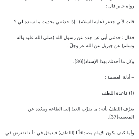
رواه جابر قال :
قلت لأبي جعفر (عليه السلام) : إذا حدثتني بحديث ما سنده لي ؟
فقال : حدثني أبي عن جده عن رسول الله (صلى الله عليه وآله
وسلم) عن جبريل عن الله عز وجلّ .
وكل ما أحدثك بهذا الإسناد)
[36]
.
– أدلة العصمة :
(1) قاعدة اللطف
يعرّف اللطفُ بأنه : ما يقرِّب العبدَ إلى الطاعة ويبعّده عن
المعصية
[37]
.
وأما كيف يكون الإمام مصداقاً لـ(اللطف) فيتمثل في : أننا نفترض في