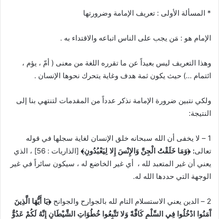
* المسألة الأولى : تعريف الإمامة وضرورتها
الإمام هو : مَن يجب على الناس اتباعه والاقتداء به .
وهذا التعريف ليس بعيداً عن ما تقرره اللغة من معنى ( أمّ ، يؤم ،
ائتمام …) حيث يكون ثمة هدف وغاية يتحرك نحوها الإنسان .
ولكي نتبين ضرورة الإمامة نذكر عدداً من المقدمات لتنتهي بنا إلى
النتيجة:
1 – لا يخفى أن الله سبحانه خلق الإنسان لغاية سجلها في قوله
تعالى
: ﴿وَمَا خَلَقْتُ الْجِنَّ وَالإِنْسَ إِلا لِيَعْبُدُونِ﴾
[الذاريات : 56] ، الذي
يعني أن غير المتعبد لله ، أي غير الخاضع له ، سيكون سائراً في غير
الوجهة التي حددها الله له.
2 – الدين يعني الاستسلام التام لله بالجوارح والجوانح
﴿يَا أَيُّهَا الَّذِينَ
آَمَنُوا ادْخُلُوا فِي السِّلْمِ كَافَّةً وَلا تَتَّبِعُوا خُطُوَاتِ الشَّيْطَانِ إِنَّهُ لَكُمْ عَدُوٌّ