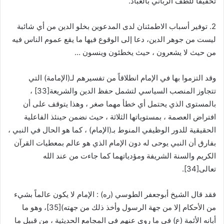
تحقيقاً للطف الرباني بالعباد.
2. توفير أسباب الاطمئنان لدى المدعوين بخلو الدين من أي شائبة
ليست من جوهر الدين، دعا إلى الوقوع فيها ما يقع عموم الناس فيه
من حيث لا يشعرون ، حيث يخطئون وينسون …
وقد التزموا بها في الإمام انطلاقاً من تفسيرهم لـ(الإمامة) التي
تتجاوز المنصب السياسي لتشمل حفظ الدين والشريعة
[33]
،
بالمستوى الذي يحتمل أي خطأ مهما صغر ، وهذا يتوقف على أن
افتراض العصمة ، بمستوياتها الثلاثة ، حيث نضمن حينئذ الفاعلية
الحقيقية للدور الوظيفي المنوط بـ(الإمام) ، كما هو الحال في النبي ،
بفارق أن النبي يوحى له دون الإمام الذي هو عالم بمعطيات القرآن
الكريم والسنة الشريفة ومؤدياتهما كما جاءت من عند الله
تعالى
[34]
.
فقد قال الشيخ أبوجعفر الطوسي (ره) : الإمام لا يكون عالماً بشيء
من الأحكام إلا من جهة الرسول وأخذ ذلك من جهته)
[35]
، وهو ما
أبانه الأئمة (ع) في ما روي عنهم في المجامع الحديثية ، من قبيل ما