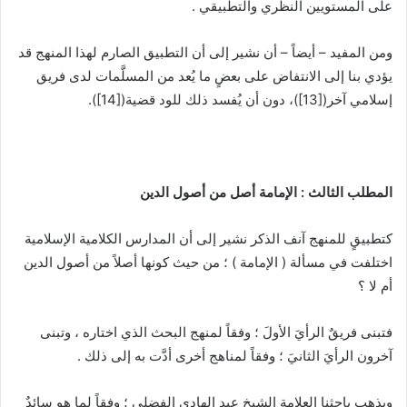
على المستويين النظري والتطبيقي .
ومن المفيد – أيضاً – أن نشير إلى أن التطبيق الصارم لهذا المنهج قد
يؤدي بنا إلى الانتفاض على بعضٍ ما يُعد من المسلَّمات لدى فريق
إسلامي آخر(
[13]
)، دون أن يُفسد ذلك للود قضية(
[14]
).
المطلب الثالث : الإمامة أصل من أصول الدين
كتطبيقٍ للمنهج آنف الذكر نشير إلى أن المدارس الكلامية الإسلامية
اختلفت في مسألة ( الإمامة ) ؛ من حيث كونها أصلاً من أصول الدين
أم لا ؟
فتبنى فريقٌ الرأيَ الأولَ ؛ وفقاً لمنهج البحث الذي اختاره ، وتبنى
آخرون الرأيَ الثانيَ ؛ وفقاً لمناهج أخرى أدَّت به إلى ذلك .
ويذهب باحثنا العلامة الشيخ عبد الهادي الفضلي ؛ وفقاً لما هو سائدٌ