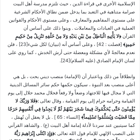
الإسلامية الأخرى في قراءة الدين ، حيث تلتزم مدرسة أهل البيت
صرامة متناهية في التعبد بما يدخل ضمن نطاق الأحكام الشرعية
على مستوى المفاهيم والمعارف ، وعلى مستوى الأحكام والقوانين
العملية في العبادات والمعاملات . وبنوا ذلك على أساس أن
القرآن
﴿لا يَأْتِيهِ الْبَاطِلُ مِنْ بَيْنِ يَدَيْهِ وَلا مِنْ خَلْفِهِ تَنْزِيلٌ مِنْ حَكِيمٍ
حَمِيدٍ﴾
[فصلت : 42] ، وعلى أساس أنه (تبيان) لكل شيء
[23]
، فلن
نعدم معالجةً لأي مشكلة ومعضلة حتى أرش الخدش ، كما روي على
لسان الإمام الصادق (عليه السلام)
[24]
.
وانطلاقاً من ذلك وباعتبار أن (الإمامة) منصب ديني بحت ، بل هي
أعلى منصب بعد النبوة ، سيكون حكمها حكم سائر المسائل الدينية
التي لا مجال فيها للاجتهاد وضعاً ولا رفعاً فحلال محمد حلال إلى يوم
القيامة وحرامه حرام إلى يوم القيامة ، وقال تعالى
:﴿فَلا وَرَبِّكَ لا
يُؤْمِنُونَ حَتَّى يُحَكِّمُوكَ فِيمَا شَجَرَ بَيْنَهُمْ ثُمَّ لَا يَجِدُوا فِي أَنْفُسِهِمْ حَرَجًا
مِمَّا قَضَيْتَ وَيُسَلِّمُوا تَسْلِيماً﴾
[النساء : 65 ] . بل لا يعقل أن تُهمَل ،
كما سيتبين عند سردنا لأدلة إمامة أهل البيت (ع) . والشاهد القرآني
على النصب الإلهي للإمام قول الله تعالى
:﴿وَإِذِ ابْتَلَى إِبْرَاهِيمَ رَبُّهُ