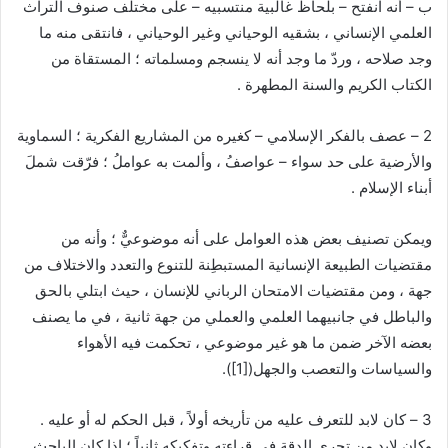
ب – أنه انفتح – بلحاظ غالبية منتسبيه – على مختلف صنوف التراث
العلمي الإنساني ، بشقيه الوحياني وغير الوحياني ، فانتقى منه ما
وجد صلاحه ، وردّ ما وجد أنه لا ينسجم ومسلماته ؛ المستقاة من
الكتاب الكريم والسنة المطهرة .
2 – عصف بالفكر الإسلامي – كغيره من المشاريع الفكرية ؛ السماوية
والأرضية على حد سواء – عواصفُ ، وألمت به عواملُ ؛ فرّقت شملَ
أبناء الإسلام .
ويمكن تصنيف بعض هذه العوامل على أنه موضوعيٌّ ؛ وأنه من
مقتضيات الطبيعة الإنسانية المستبطِنة للتنوع والتعدد والاختلاف من
جهة ، ومن مقتضيات الامتحان الرباني للإنسان ، حيث ابتلي بالحق
والباطل في جانبيهما العلمي والعملي من جهة ثانية ، في ما يصنف
بعضه الآخر ضمن ما هو غير موضوعي ، تحكمت فيه الأهواء
والسياسات والتعصب والجهل(
[1]
).
3 – كان لابد للتعرف عليه من تأريخه أولاً ، قبل الحكم له أو عليه .
وكان لابد من تحري الدقة في قراءته وتفكيكه ثانياً ؛ إذا كان الباحث