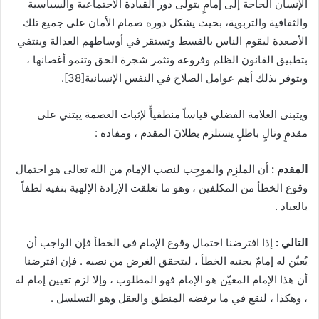
الإنسان الحاجة إلى إمامٍ يتولى دور القيادة الاجتماعية والسياسية
والثقافية والتربوية، بحيث يشكل دوره صمام الأمان على جميع تلك
الأصعدة ليقوم الناس بالقسط وتستقر في أوساطهم العدالة وينتفي
بتطبيق القانون الظلم وفروعه وتثمر شجرة الحق وتنمو أغصانها ،
ويتوفر بذلك أهم عوامل الصلاح في النفس الإنسانية
[38]
.
ويتبنى العلامة الفضلي قياساً منطقياًّ لإثبات العصمة يبتني على
مقدمٍ وتالٍ باطلٍ يستلزم بطلانَ المقدم ، ومفاده :
المقدم :
أن الملزِم والموجِب لنصب الإمام من الله تعالى هو احتمال
وقوع الخطأ من المكلفين ، وهو ما تعلقت الإرادة الإلهية بنفيه لطفاً
بالعباد .
التالي :
إذا افترضنا احتمال وقوع الإمام في الخطأ فإن الواجب أن
يُعيَّن له إمامٌ يجنبه الخطأ ، ليتحقق الغرض من نصبه . فإن افترضنا
أن هذا الإمام المعيّن هو الإمام فهو المطلوب ، وإلا لزم تعيين إمام له
، وهكذا ، لنقع في ما يرفضه المنطق والعقل وهو التسلسل .