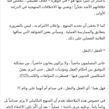
باعتبار أن كثيراً منها هو – في جوهره – خلافٌ تطبيقيٌّ ، تنعكس فيه
خلافاتهم الأشد تجذّراً ؛ ونعني بها الاختلافات المنهجية في الدرجة
الأولى .
كما لا يخفى أن تحديد المنهج ، وإعلان الالتزام به ، ليس بالضرورة
يتطابق والممارسةَ العمليةَ . وسيأتي بعض الشواهد التي ساقها
العلامة الفضلي على ذلك .
* العقل / النقل
عانى المسلمون ماضياً ، ولا يزالون يعانون حاضراً ، من مشكلة
التوفيق بين أحكام العقل ومؤديات النقل . حتى انبرى بعضُ
المتكلمين للتدوين فيها ؛ فسطرت المؤلفات والكتب(
[12]
).
فهل هما ؛ أي العقل والنقل ، في صدام أم أنهما على وئام ؟!
في خصوص هذه الملاحظة تقدم أن المنهج التكاملي لا يرى صداماً بل
وئاماً تاماً . وعليه جرى باحثنا – عملياًّ – بعد أن أكَّد على الالتقاء التام .