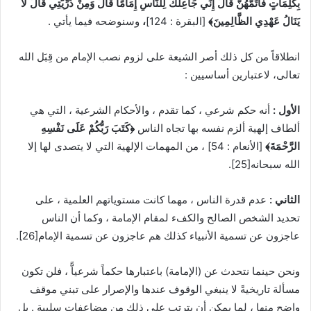
بِكَلِمَاتٍ فَأَتَمَّهُنَّ قَالَ إِنِّي جَاعِلُكَ لِلنَّاسِ إِمَامًا قَالَ وَمِنْ ذُرِّيَّتِي قَالَ لا
يَنَالُ عَهْدِي الظَّالِمِينَ﴾
[البقرة : 124]
،
وسنوضحه فيما يأتي .
انطلاقاً من كل ذلك أصر الشيعة على لزوم نصب الإمام من قِبَل الله
تعالى، لاعتبارين أساسيين :
الأول :
أنه حكم شرعي ، كما تقدم ، والأحكام الشرعية ، التي هي
ألطاف إلهية ألزم نفسه بها تجاه الناس
﴿كَتَبَ رَبُّكُمْ عَلَى نَفْسِهِ
الرَّحْمَةَ﴾
[الأنعام : 54] ، من المهمات الإلهية التي لا يتصدى لها إلا
الله سبحانه
[25]
.
الثاني :
عدم قدرة الناس ، مهما كانت مستوياتهم العلمية ، على
تحديد الشخص الصالح والكفء لمقام الإمامة ، وكما أن الناس
عاجزون عن تسمية الأنبياء كذلك هم عاجزون عن تسمية الإمام
[26]
.
ونحن حينما نتحدث عن (الإمامة) باعتبارها حكماً شرعياًّ ، فلن تكون
مسألة تاريخيةً لا ينبغي الوقوف عندها والإصرار على تبني موقف
واضح منها ، لما يمكن أن يترتب على ذلك من مضاعفات سلبية . بل