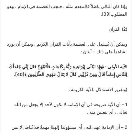
وإذا كان التالي باطلاً فالمقدم مثله ، فتجب العصمة في الإمام ، وهو
المطلوب
[39]
.
(2) القرآن
ويمكن أن يُستدل على العصمة بآيات القرآن الكريم ، ويمكن أن يورد
-شاهداً على ذلك – آيتان :
الآية الأولى : ﴿وَإِذِ ابْتَلَى إِبْرَاهِيمَ رَبُّهُ بِكَلِمَاتٍ فَأَتَمَّهُنَّ قَالَ إِنِّي جَاعِلُكَ
لِلنَّاسِ إِمَاماً قَالَ وَمِنْ ذُرِّيَّتِي قَالَ لا يَنَالُ عَهْدِي الظَّالِمِينَ ﴾
[40]
.
(وتقرير الاستدلال بالآية الكريمة :
1 – أن الآية صريحة في أن الإمامة لا تكون لأحد إلا بجعل من الله
تعالى ، أي بتعيين منه .
2 – أن الإمامة عهد الله ، أي مسؤوليةٌ إلهيةٌ مهمةٌ فلا تُناط إلا بمن