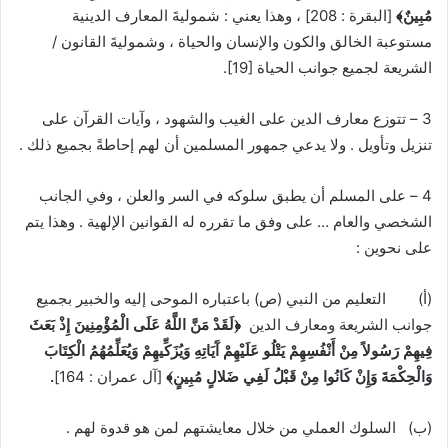
مُبِينٌ﴾
[البقرة : 208] ، وهذا يعني : شموليةَ المعارف الدينية
مستوعبة الخالق والكون والإنسان والحياة ، وشموليةَ القانون /
الشريعة لجميع جوانب الحياة
[19]
.
3 – تتوزع معارف الدين على الغيب والشهود ، وآيات القرآن على
تنزيل وتأويل . ولا يدعي جمهور المسلمين أن لهم إحاطةً بجميع ذلك .
4 – على المسلم أن يطبق سلوكه في السر والعلن ، وفي الجانب
الشخصي والعام … على وفق ما تقرره له القوانين الإلهية . وهذا يتم
على نحوين :
(‌أ) التعليم من النبي (ص) باعتباره الموحى إليه والخبير بجميع
جوانب الشريعة ومعارف الدين
﴿لَقَدْ مَنَّ اللَّهُ عَلَى الْمُؤْمِنِينَ إِذْ بَعَثَ
فِيهِمْ رَسُولاً مِنْ أَنْفُسِهِمْ يَتْلُو عَلَيْهِمْ آَيَاتِهِ وَيُزَكِّيهِمْ وَيُعَلِّمُهُمُ الْكِتَابَ
وَالْحِكْمَةَ وَإِنْ كَانُوا مِنْ قَبْلُ لَفِي ضَلالٍ مُبِينٍ﴾
[آل عمران : 164]
.
(‌ب) السلوك العملي من خلال معايشتهم لمن هو قدوة لهم .