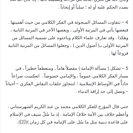
بصدد الحكم عليه أو له ؛ سلباً أو إيجاباً .
4 – تتفاوت المسائل المبحوثة في الفكر الكلامي من حيث أهميتها .
فبعضها يأتي في المرتبة الأولى ، وبعضها الآخر في المرتبة الثانية ،
وهكذا . وقد تعارف علماء الكلام وباحثوه على تسمية المسائل من
المرتبة الأولى بـ( أصول الدين ) ، وجعلوا المسائلَ من المرتبة الثانية
فروعاً لها .
5 – تشكل ( مسألة الإمامة ) مفصلاً هاماً ، ومنعطفاً خطيراً ، في
مسار الفكر الكلامي عموماً ، والإمامي خصوصاً . انعكست صراعاً
حاداًّ في الأوساط الإسلامية ؛ لتتجاوز حلقات النقاش الفكري – أحياناً
– وتصل إلى حد إراقة الدماء .
حتى قال المؤرخ للفكر الكلامي محمد بن عبد الكريم الشهرستاني :
وأعظم خلاف بين الأمة خلافُ الإمامة . إذ ما سُلّ سيف في الإسلام
على قاعدة دينية مثل ما سُل على الإمامة في كل زمان )(
[2]
).