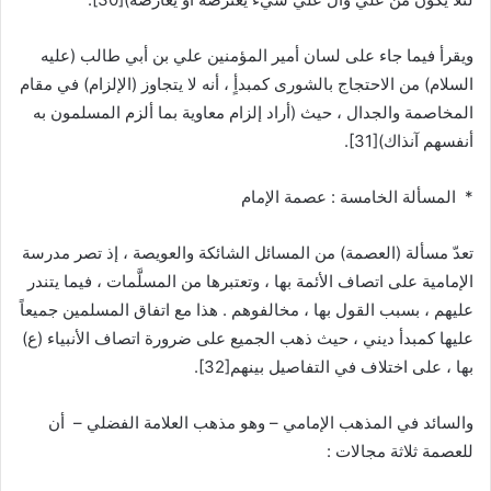
ويقرأ فيما جاء على لسان أمير المؤمنين علي بن أبي طالب (عليه
السلام) من الاحتجاج بالشورى كمبدأٍ ، أنه لا يتجاوز (الإلزام) في مقام
المخاصمة والجدال ، حيث (أراد إلزام معاوية بما ألزم المسلمون به
أنفسهم آنذاك)
[31]
.
* المسألة الخامسة : عصمة الإمام
تعدّ مسألة (العصمة) من المسائل الشائكة والعويصة ، إذ تصر مدرسة
الإمامية على اتصاف الأئمة بها ، وتعتبرها من المسلَّمات ، فيما يتندر
عليهم ، بسبب القول بها ، مخالفوهم . هذا مع اتفاق المسلمين جميعاً
عليها كمبدأ ديني ، حيث ذهب الجميع على ضرورة اتصاف الأنبياء (ع)
بها ، على اختلاف في التفاصيل بينهم
[32]
.
والسائد في المذهب الإمامي – وهو مذهب العلامة الفضلي – أن
للعصمة ثلاثة مجالات :