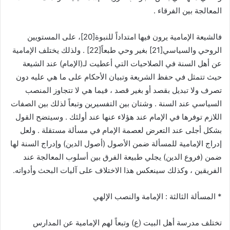
المعالجة بين الفرقاء .
فالشيعة الإمامية يرون فيها امتداداً للنبوة
[20]
، على المستويين
الروحي والسياسي
[21]
بغير وحي طبعاً
[22]
. ولذلك يختلف الإمامية
عن أهل السنة في الصلاحيات التي أعطيت لـ(الإمام) عند الشيعة
حيث تتمثل في حفظ الشريعة وتبيان الأحكام على ما هي عليه دون
تصرف ولا تبديل بقصد أو بغير قصد ، فيما هي لا تتجاوز المنصب
السياسي عند السنة . وشتان بين التفسيرين وتبعاً لذلك بين الصفات
اللازم توفرها في الإمام عند هؤلاء عنها عند أولئك . وسيتضح القول
بشكل أجلى عند التعرض لعصمة الإمام في مسألة مستقلة . ولعل
إدراج الإمامية للمسألة ضمن الأصول (أصول الدين) وإدراج السنة لها
ضمن (فروع الدين) يجلي طبيعة الفرق بين أسلوب المعالجة عند
الفريقين ، وكذلك سينعكس هذا الاختلاف على آليات البحث وأدواته.
* المسألة الثالثة : الإمامة والنصب الإلهي
تختلف مدرسة أهل البيت (ع) وتبعاً لهم الإمامية عن المدارس