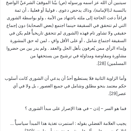
سيتبين أن الله عز اسمه ورسوله (ص) بيّنا الموقفَ الشرعيَّ الواضحَ
بالنسبة لـ(الإمامة)، وذاك يدحض دعوى ، قوليةً أو فعليةً ، أن ثمة
فراغاً دعت الحاجة إلى ملئه باجتهاد من الأمة ، ولو بواسطة الشورى
التي لم تتحقق في السقيفة حينما اجتمع (بعض الصحابة) دون إجماع
حقيقي ولا تشاور تام فهذه (الشورى لم تتحقق تاريخياًّ فلم يكن في
السقيفة اجتماع شامل ، أو على الأقل وافٍ ، لمن له حق المشورة
وإبداء الرأي ممن يُعرفون بأهل الحل والعقد . ولم يدر بين من حضروا
مشاورة ومفاوضة ومداولة في ترشيح من يستحقها من
المسلمين)
[28]
.
وأما الزاوية الثانية فلا يستطيع أحدٌ أن يدعي أن الشورى كانت أسلوب
حكم معتمد بنحو مطلق وشامل في جميع العصور ، بل ولا في أي
عصر
[29]
.
فما هو السر – إذن – في هذا الإصرار على مبدأ الشورى ؟
يجيب العلامة الفضلي بقوله : استمرت تغذية هذا المبدأ سياسياًّ …
لئلا يكون من علي وآل علي شيء يعترضه أو يعارضه)
[30]
.