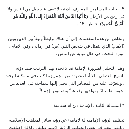
5 – حاجة المسلمين للمعارف الدينية لا تقف عند جيل من الناس ولا
في زمن من الأزمان
﴿يَا أَيُّهَا النَّاسُ أَنْتُمُ الْفُقَرَاءُ إِلَى اللَّهِ وَاللَّهُ هُوَ
الْغَنِيُّ الْحَمِيدُ﴾
[فاطر : 15]
.
ونخلص من هذه المقدمات إلى أن هناك ترابطاً وثيقاً بين الدين وبين
(الإمام) الذي يتمثل في شخص النبي (ص) في زمانه ، وفي الإمام ،
مورد البحث، في حال غيابه عن الناس .
وهذا التحليل لضرورة الإمامة قد لا نجده بهذا الترتيب فيما دوّنه
الشيخ الفضلي ، إلا أننا نتصيده من مجموع ما كتب في مشكلة البحث
، ونتعرّف عليه من المصادر التي يحيل إليها سماحته في العديد من
بحوثه اطمئنانًا بمؤلفيها وقناعة ً بمضمونها إجمالاً .
* المسألة الثانية : الإمامة دين أم سياسة
تختلف الرؤية الإمامية لـ(الإمامة) عن رؤية سائر المذاهب الإسلامية ،
وتلتقي معها في بعض الجوانب الرؤية الإسماعيلية ، ولذلك اختلفت