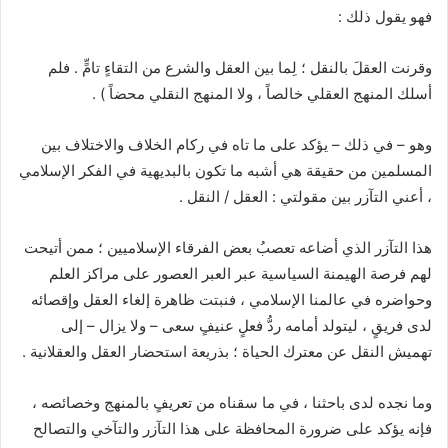
فهو يقول ذلك :
وقرنت العقلَ بالنقل ؛ لِما بين العقل والشرع من التقاءٍ تامٍّ . فلم
أسلك المنهج العقلي خالصاً ، ولا المنهج النقلي محضاً ) .
وهو – في ذلك – يؤكد على ما تاه في ركام الخلاف والاختلاف بين
المسلمين من حقيقة هي أشبه ما تكون بالبديهية في الفكر الإسلامي
، أعني التآزر بين مقولتي : العقل / النقل .
هذا التآزر الذي أضاعه تعصبُ بعض الفرقاء الإسلاميين ؛ ممن أتيحت
لهم فرصة الهيمنة السياسية عبر العبر العصور على مراكز العلم
وحواضره في عالمنا الإسلامي ، فنبتت ظاهرة إلغاء العقل وإقصائه
لدى فريقٍ ، ليتولد أمامه ردُّ فعلٍ عنيفٍ سعى – ولا يزال – إلى
تهميش النقل عن معترك الحياة ؛ بذريعة استحضار العقل والعقلانية .
وما نجده لدى باحثنا ، في ما سقناه من تعريفٍ بالمنهج وخصائصه ،
فإنه يؤكد على ضرورة المحافظة على هذا التآزر والتآخي والتصالح