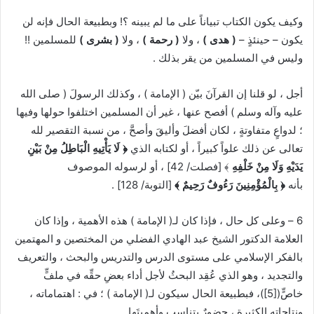
وكيف يكون الكتاب تبياناً على ما لم يبينه ؟! وبطبيعة الحال فإنه لن
يكون – حينئذٍ –
( هدى )
، ولا
( رحمة )
، ولا
( بشرى )
للمسلمين !!
وليس في المسلمين من يقر بذلك .
أجل ، لو قلنا إن القرآنَ بيّن ( الإمامة ) ، وكذلك الرسولَ ( صلى الله
عليه وآله وسلم ) أفصح عنها ، غير أن المسلمين اختلفوا حولها وفيها
؛ لدواعٍ متفاوتةٍ ، لكان أفضلَ وأليقَ وأصحَّ ، من نسبة التقصير لله
تعالى عن ذلك علواً كبيراً ، أو لكتابه الذي
﴿
لَا يَأْتِيهِ الْبَاطِلُ مِنْ بَيْنِ
يَدَيْهِ وَلَا مِنْ خَلْفِهِ
﴾ [فصلت/ 42] ، أو لرسوله الموصوف
بأنه
﴿
بِالْمُؤْمِنِينَ رَءُوفٌ رَحِيمٌ
﴾
[التوبة/ 128] .
6 – وعلى كل حال ، فإذا كان لـ( الإمامة ) هذه الأهمية ، وإذا كان
العلامة الدكتور الشيخ عبد الهادي الفضلي من المختصين و المهتمين
بالفكر الإسلامي على مستوى الدرس والتدريس والبحث ، والتعريف
والتجديد ، وهو الذي عُقِد البحثُ لأجل أداء بعضِ حقِّه في ملفٍّ
خاصٍّ(
[5]
)، فبطبيعة الحال سيكون لـ( الإمامة ) ؛ في : اهتماماته ،
ونتاجاته الكثيرة ، حضورٌ يتناسب وأهميتَها .