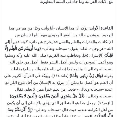
مع الآيات القرآنية وما جاء في السنة المطهرة.
القاعدة الأولى:
تؤكد أن هذا الإنسان -أنا وأنت وكل من هم في هذا
الوجود- يعيشون حالة من الفقر الوجودي مهما بلغ الإنسان من
الإمكانات والقدرات والعلم والعمل فلا يخرج عن دائرة كونه فقيراً إلى
الله -عز وجل-، لذلك يقول -سبحانه وتعالى-
{وَمَا أُوتِيتُم مِّنَ الْعِلْمِ إِلَّا
قَلِيلًا}
[الإسراء: ٨٥]. ويخاطب نبيه الكريم (صلى الله عليه وآله وسلم)
وهو أكمل الموجودات وليس أكمل البشر فقط. أكمل من خلق الله
-سبحانه وتعالى- نبينا محمدا (صلى الله عليه وآله وسلم) يخاطبه
بقوله
{وَقُل رَّبِّ زِدْنِي عِلْمًا}
[طه: ١١٤]. ويؤكد في القرآن الكريم على
أن العلم هو أفضل ما يمكن أن يتزوّد به الإنسانُ من أجل بلوغ الكرامةِ
عنده -سبحانه وتعالى- فجعل من يعلم خيراً ممن لا يعلم. فقال
-سبحانه وتعالى-
{قُلْ هَلْ يَسْتَوِي الَّذِينَ يَعْلَمُونَ وَالَّذِينَ لَا يَعْلَمُونَ}
[الزمر: ٩]. وجعل هذا هو المنطلق الذي يؤدي بالإنسان إلى أن يكون
من أهل الكرامة عنده، حيث قال -سبحانه وتعالى-
{إِنَّ أَكْرَمَكُمْ عِندَ
اللَّهِ أَتْقَاكُمْ}
[الحجرات: ١٣]. فإذاً هذا الإنسان الفقير إذا أراد أن يكون