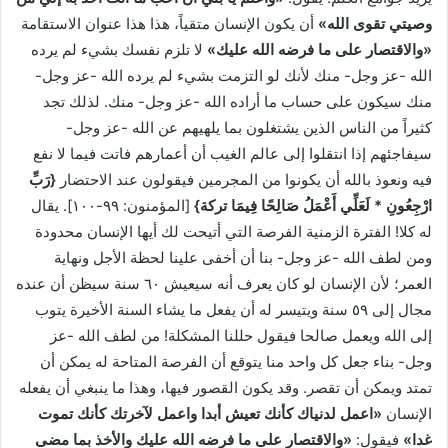
وصيتي تقوى الله»
أن يكون الإنسان متقياً، هذا هذا عنوان الاستقامة
«والاقتصار على ما فرضه الله عليك»
لا تلزم نفسك بشيء لم يرده
الله -عز وجل- منك لأنك لو التزمت بشيء لم يرده الله -عز وجل-
منك سيكون على حساب ما أراده الله -عز وجل- منك. لذلك تجد
كثيراً من الناس الذين يشتغلون بما يلهيهم عن الله -عز وجل-
سيفاجئهم إذا انتقلوا إلى عالم الغيب أن أعمارهم فاتت فيما لا نفع
فيه ونعوذ بالله أن يكونوا من المجرمين فيقولون عند الاحتضار
{رَبِّ
ارْجِعُونِ * لَعَلِّي أَعْمَلُ صَالِحًا فِيمَا تركة}
[المؤمنون: ٩٩-١٠٠]. يقال
له كلا! الفترة الزمنية الفرصة التي أتيحت لك أيها الإنسان محدودة
ومن لطف الله -عز وجل- بنا أن أخفى علينا لحظة الأجل ونهاية
العمر؛ لأن الإنسان لو كان يعرف أنه سيعيش ٦٠ سنة سيظن أن عنده
مجال إلى ٥٩ سنة ويتيسر له أن يفعل ما يشاء السنة الأخيرة يتوب
إلى الله ويعمل صالحا فيقول حللنا المشكلة! من لطف الله -عز
وجل- بناء جعل كل واحد منا يتوقع أن الفرصة المتاحة له يمكن أن
تمتد ويمكن أن تقصر. وقد يكون القصور فيها، وهذا ما ينبغي أن يفعله
الإنسان
«اعمل لدنياك كأنك تعيش أبدا واعمل لآخرتك كأنك تموت
غدا»
فيقول:
«والاقتصار على ما فرضه الله عليك والأخذ بما مضى