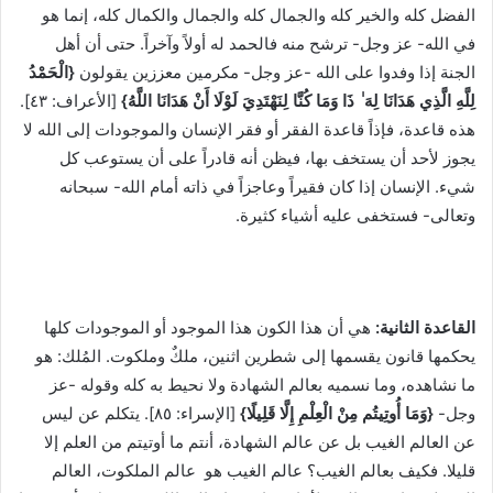
الفضل كله والخير كله والجمال كله والجمال والكمال كله، إنما هو
في الله- عز وجل- ترشح منه فالحمد له أولاً وآخراً. حتى أن أهل
الجنة إذا وفدوا على الله -عز وجل- مكرمين معززين يقولون
{الْحَمْدُ
لِلَّهِ الَّذِي هَدَانَا لِهَ ٰ ذَا وَمَا كُنَّا لِنَهْتَدِيَ لَوْلَا أَنْ هَدَانَا اللَّهُ}
[الأعراف: ٤٣].
هذه قاعدة، فإذاً قاعدة الفقر أو فقر الإنسان والموجودات إلى الله لا
يجوز لأحد أن يستخف بها، فيظن أنه قادراً على أن يستوعب كل
شيء. الإنسان إذا كان فقيراً وعاجزاً في ذاته أمام الله- سبحانه
وتعالى- فستخفى عليه أشياء كثيرة.
القاعدة الثانية:
هي أن هذا الكون هذا الموجود أو الموجودات كلها
يحكمها قانون يقسمها إلى شطرين اثنين، ملكٌ وملكوت. المُلك: هو
ما نشاهده، وما نسميه بعالم الشهادة ولا نحيط به كله وقوله -عز
وجل-
{وَمَا أُوتِيتُم مِنْ الْعِلْمِ إِلَّا قَلِيلًا}
[الإسراء: ٨٥]. يتكلم عن ليس
عن العالم الغيب بل عن عالم الشهادة، أنتم ما أوتيتم من العلم إلا
قليلا. فكيف بعالم الغيب؟ عالم الغيب هو عالم الملكوت، العالم