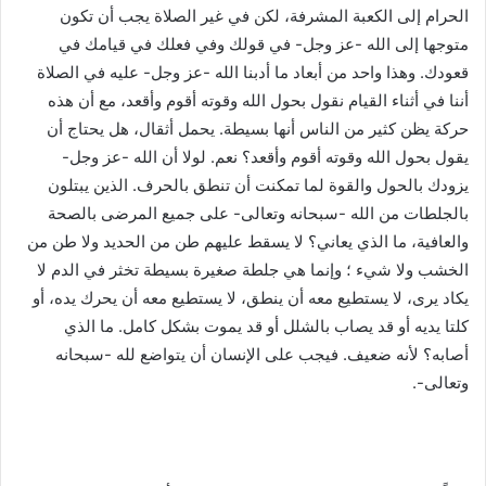
الحرام إلى الكعبة المشرفة، لكن في غير الصلاة يجب أن تكون
متوجها إلى الله -عز وجل- في قولك وفي فعلك في قيامك في
قعودك. وهذا واحد من أبعاد ما أدبنا الله -عز وجل- عليه في الصلاة
أننا في أثناء القيام نقول بحول الله وقوته أقوم وأقعد، مع أن هذه
حركة يظن كثير من الناس أنها بسيطة. يحمل أثقال، هل يحتاج أن
يقول بحول الله وقوته أقوم وأقعد؟ نعم. لولا أن الله -عز وجل-
يزودك بالحول والقوة لما تمكنت أن تنطق بالحرف. الذين يبتلون
بالجلطات من الله -سبحانه وتعالى- على جميع المرضى بالصحة
والعافية، ما الذي يعاني؟ لا يسقط عليهم طن من الحديد ولا طن من
الخشب ولا شيء ؛ وإنما هي جلطة صغيرة بسيطة تخثر في الدم لا
يكاد يرى، لا يستطيع معه أن ينطق، لا يستطيع معه أن يحرك يده، أو
كلتا يديه أو قد يصاب بالشلل أو قد يموت بشكل كامل. ما الذي
أصابه؟ لأنه ضعيف. فيجب على الإنسان أن يتواضع لله -سبحانه
وتعالى-.