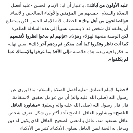
عليه الأولون من آبائك»
. باعتبار أن آباء الإمام الحسن -عليه أفضل
الصلاة والسلام- جميعهم من المؤمنين والأولياء الصالحين والأنبياء.
«والصالحون من أهل بيتك»
الخطاب لأنه للإمام الحسن لكن يستطيع
أن يطبقه كل شخص قد لا ينتسب نسبياً إلى هذه السلالة الطاهرة
لكن الوصية متجهة لهؤلاء وهؤلاء.
«فإنهم لم يدعوا انظروا لأنفسهم
كما أنت ناظر وفكروا كما أنت مفكر، ثم ردهم آخر ذلك»
. يعني نهاية
ما فكروا فيه زبدته هذه خلاصته
«إلى الأخذ بما عرفوا والإمساك عما
لم يكلفوا»
.
لاحظوا الإمام الصادق -عليه أفضل الصلاة والسلام- ماذا يروي عن
رسول الله (صلى الله عليه وآله) أن من عوامل تحقيق الاستقامة.
قال قال رسول الله (صلى الله عليه وآله وسلم):
«مشاورة العاقل
الناصح»
ومشاورة العاقل الناصح تأخذ أكثر من شكل. تعرف شخص
عاقل تستفيد منه، عاقل بالمعنى الصحيح. العاقل الذي يكون له دين
ويدخل به الجنة ليس العاقل يساوي الأذكياء. كثير من الأذكياء