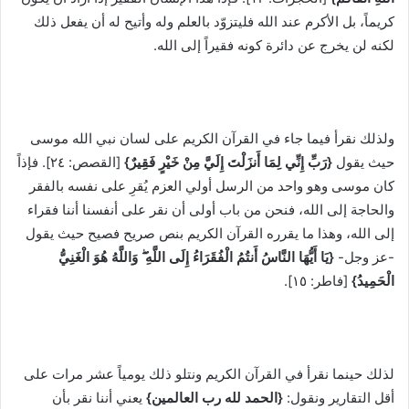
كريماً، بل الأكرم عند الله فليتزوّد بالعلم وله وأتيح له أن يفعل ذلك
لكنه لن يخرج عن دائرة كونه فقيراً إلى الله.
ولذلك نقرأ فيما جاء في القرآن الكريم على لسان نبي الله موسى
حيث يقول
{رَبِّ إِنِّي لِمَا أَنزَلْتَ إِلَيَّ مِنْ خَيْرٍ فَقِيرٌ}
[القصص: ٢٤]. فإذاً
كان موسى وهو واحد من الرسل أولي العزم يُقرِ على نفسه بالفقر
والحاجة إلى الله، فنحن من باب أولى أن نقر على أنفسنا أننا فقراء
إلى الله، وهذا ما يقرره القرآن الكريم بنص صريح فصيح حيث يقول
-عز وجل-
{يَا أَيُّهَا النَّاسُ أَنتُمُ الْفُقَرَاءُ إِلَى اللَّهِ ۖ وَاللَّهُ هُوَ الْغَنِيُّ
الْحَمِيدُ}
[فاطر: ١٥].
لذلك حينما نقرأ في القرآن الكريم ونتلو ذلك يومياً عشر مرات على
أقل التقارير ونقول:
{الحمد لله رب العالمين}
يعني أننا نقر بأن