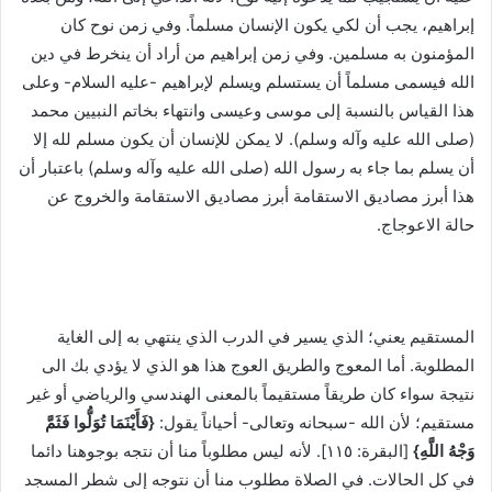
إبراهيم، يجب أن لكي يكون الإنسان مسلماً. وفي زمن نوح كان
المؤمنون به مسلمين. وفي زمن إبراهيم من أراد أن ينخرط في دين
الله فيسمى مسلماً أن يستسلم ويسلم لإبراهيم -عليه السلام- وعلى
هذا القياس بالنسبة إلى موسى وعيسى وانتهاء بخاتم النبيين محمد
(صلى الله عليه وآله وسلم). لا يمكن للإنسان أن يكون مسلم لله إلا
أن يسلم بما جاء به رسول الله (صلى الله عليه وآله وسلم) باعتبار أن
هذا أبرز مصاديق الاستقامة أبرز مصاديق الاستقامة والخروج عن
حالة الاعوجاج.
المستقيم يعني؛ الذي يسير في الدرب الذي ينتهي به إلى الغاية
المطلوبة. أما المعوج والطريق العوج هذا هو الذي لا يؤدي بك الى
نتيجة سواء كان طريقاً مستقيماً بالمعنى الهندسي والرياضي أو غير
مستقيم؛ لأن الله -سبحانه وتعالى- أحياناً يقول:
{فَأَيْنَمَا تُوَلُّوا فَثَمَّ
وَجْهُ اللَّهِ}
[البقرة: ١١٥]. لأنه ليس مطلوباً منا أن نتجه بوجوهنا دائما
في كل الحالات. في الصلاة مطلوب منا أن نتوجه إلى شطر المسجد