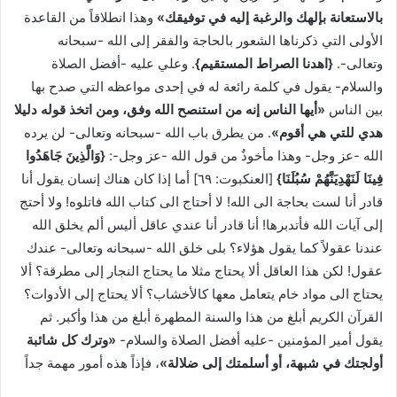
بالاستعانة بإلهك والرغبة إليه في توفيقك»
وهذا انطلاقاً من القاعدة
الأولى التي ذكرناها الشعور بالحاجة والفقر إلى الله -سبحانه
وتعالى-.
{اهدنا الصراط المستقيم}
. وعلي عليه -أفضل الصلاة
والسلام- يقول في كلمة رائعة له في إحدى مواعظه التي صدح بها
بين الناس
«أيها الناس إنه من استنصح الله وفق، ومن اتخذ قوله دليلا
هدي للتي هي أقوم»
. من يطرق باب الله -سبحانه وتعالى- لن يرده
الله -عز وجل- وهذا مأخوذٌ من قول الله -عز وجل-:
{وَالَّذِينَ جَاهَدُوا
فِينَا لَنَهْدِيَنَّهُمْ سُبُلَنَا}
[العنكبوت: ٦٩] أما إذا كان هناك إنسان يقول أنا
قادر أنا لست بحاجة الى الله! لا أحتاج الى كتاب الله فاتلوه! ولا أحتج
إلى آيات الله فأتدبرها! أنا قادر أنا عندي عاقل أليس ألم يخلق الله
عندنا عقولاً كما يقول هؤلاء؟ بلى خلق الله -سبحانه وتعالى- عندك
عقول! لكن هذا العاقل ألا يحتاج مثلا ما يحتاج النجار إلى مطرقة؟ ألا
يحتاج الى مواد خام يتعامل معها كالأخشاب؟ ألا يحتاج إلى الأدوات؟
القرآن الكريم أبلغ من هذا والسنة المطهرة أبلغ من هذا وأكبر. ثم
يقول أمير المؤمنين -عليه أفضل الصلاة والسلام-
«وترك كل شائبة
أولجتك في شبهة، أو أسلمتك إلى ضلالة»
، فإذاً هذه أمور مهمة جداً