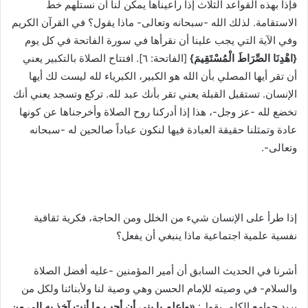
فإذاً بهذه القواعد الثلاث إذا راعيناها يمكن لنا أن نستلهم خط
الاستقامة. لذلك الله -سبحانه وتعالى- ماذا يقول؟ في القرآن الكريم
وفي الآية التي يجب علينا أن نقرأها في سورة الفاتحة في كل يوم
{اهْدِنَا الصِّرَاطَ الْمُسْتَقِيمَ}
[الفاتحة: ٦]. افتتاح الصلاة بالتكبير يعني
أن تقر أيها المصلي بأن الله هو الكبير، الكبرياء لله ليست لك أيها
الإنسان. تستقبل القبلة يعني تقر بأنك عبد لله. تركع وتسجد يعني أنك
تخضع لله -عز وجل-، هذا إذا أدركنا روح الصلاة وأخرجناها عن كونها
عادة وتمثلنا حقيقة العبادة فيها لنكون عباداً صالحين له -سبحانه
وتعالى-.
إذا طرأ على الإنسان شيء من الخلل ومن الحاجة، فكرية ثقافية
نفسية علمية اجتماعية ماذا ينبغي أن يفعل؟
أشرنا في الحديث السابق أن أمير المؤمنين -عليه أفضل الصلاة
والسلام- في وصيته للإمام الحسن وهي وصية لنا ولأبنائنا ولكل من
يريد جوامع الكلم. يقول:
«واعلم يا بني أن أحب ما أنت آخذ به إلي من