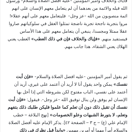
فاياك والخلاف وأمير المؤمنين -عليه أفضل الصلاة والسلام- ورسول
الله قبله والائمة من بعدهما أن لم يتعامل معهم الإنسان على انهم
ائمة منصوبون من الله -عز وجل- فليتعامل معهم على أنهم عقلاء!
مروا بتجربة ناجحة تجربة ناضجة تمثلوا العقل في سلوكياتهم صاروا
عقلا ممثلا ومجسدا، ينبغي أن يتعامل معهم على هذا الأساس
فيستفيد منهم.
«فإياك والخلاف فإن في ذلك العطب»
العطب يعني
الهلاك يعني الشقاء، هذا جانب مهم.
ثم يقول أمير المؤمنين -عليه افضل الصلاة والسلام-
«فإن أبت
نفسك»
يمكن واحد يقول أنا لا أريد أن أعتمد على غيري، أريد أن
أعتمد على نفسي، الباب مفتوح لكن بشروطه التي إذا أخل بها
الإنسان لم يوفق ولن ينال توفيق الله -عز وجل-. فيقول:
«فإن أبت
نفسك أن تقبل ذلك دون أن تعلم كما علموا فليكن طلبك ذلك بتفهم
وتعلم، لا بتورط الشبهات وعلو الخصومات»
[نهج البلاغة – خطب
الإمام علي (ع) – ج ٣ – الصفحة ٤٢]. يذكر الإمام عليه أفضل الصلاة
والسلام أمراً مهما أو أمرين مهمين
«وابدأ قبل نظرك في ذلك