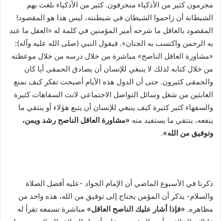
مجرمون كثير من الأذكياء منحرفون. كثير من الأذكياء بلغت بهم
الشيطانة أن زاحموا الشيطان في شيطنته، ليس هذا هو المقصود!
المقصود بالعاقل ما شرحه أمير المؤمنين في كلمة له «العقل ما عبد
به الرحمن واكتسب به الجنان». فيقول النبي (صلى الله عليه وآله):
«مشاورة العاقل الناصح» مباشرة من خلال درسه من خلال موعظته
من خلال كتابه لذلك لا ينبغي للإنسان أن يصادق الحمقى أيا كان
والحمقى كثيرون. حتى أن الدول هذه الأيام أصبحت تفكر كيف نمنع
العابثين من شغل وسائل التواصل الاجتماعي لانت السفاهات كثيرة
والسفهاء كثير كثيرة كيف ينبغي للإنسان أن يتبع هؤلاء أو ينتقي ما
ينفعه، ينتقي ما يستفيد منه
«مشاورة العاقل الناصح رشد ويمن،
وتوفيق من الله»
.
ذكرنا في الأسبوع الماضي أن الإمام الجواد -عليه أفضل الصلاة
والسلام- يذكر أن المؤمن يحتاج إلى توفيق من الله، هذه واحد من
مظاهره.
«فإذا أشار عليك الناصح العاقل»
مباشرة تسمعه تقرأ له