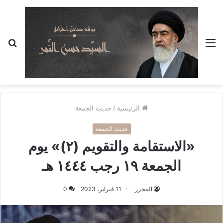
القائمة
بح
عن
الرئيسية
/
حديث الجمعة
حديث الجمعة
«الاستقامة والتقويم (٢)» يوم
الجمعة ١٩ رجب ١٤٤٤ هـ
المحرر
11 فبراير، 2023
0