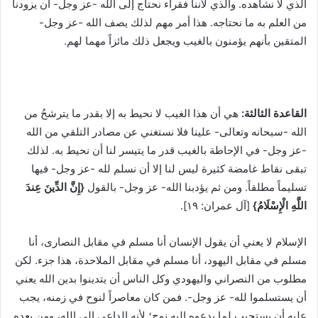
الذي لا نشاهده. والذي لأننا فقراء نحتاج إلى الله -عز وجل- أن يزودنا
من العلم به ما نحتاجه. هذا أمر مهم لذلك يصف الله -عز وجل-
المتقين بأنهم يؤمنون بالغيب ويجعل ذلك مائزاً مهما لهم.
القاعدة الثالثة:
هي أن هذا الغيب لا نحيط به إلا بقدر ما يترشحُ من
الله -سبحانه وتعالى- علينا فلا نستغني عن مصادر التلقي من الله
-عز وجل- في الإحاطة بالغيب قدر ما يتيسر لنا أن نحيط به. لذلك
تبقى نقاط غامضة كثيرة ليس لنا إلا أن نسلم لله -عز وجل- فيها
تسليماً مطلقاً. ومن ثم يؤدبنا الله- عز وجل- بالقول
{إِنَّ الدِّينَ عِندَ
اللَّهِ الْإِسْلَامُ}
[آل عمران: ١٩].
الإسلام لا يعني أن يقول الإنسان أنا مسلم في مقابل النصارى، أنا
مسلم في مقابل اليهود، أنا مسلم في مقابل الملاحدة، هذا جزء. لكن
مطلوب من النصراني واليهودي وكل الناس أن يتدينوا بدين الله يعني
أن يستسلموا لله- عز وجل-. فمن كان معاصراً لنوح في زمنه، يجب
عليه أن يستجيب لما يدعوه إليه نوح؛ لأنه الداعي إلى الله، ومن بعده