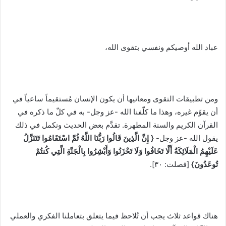
عباد الله أوصيكم ونفسي بتقوى الله،
ومن تطبيقات التقوى ومعانيها أن يكون الإنسان مُستقيماً ساعياً في
أن يقوّم غيره، وهذا ما كلّفنا الله -عز وجل- به في كلّ ما ذكره في
القرآن الكريم والسنة المطهرة. تقدَّم بعض الحديث ونكمل في ذلك
يقول الله -عز وجل-
{ إِنَّ الَّذِينَ قَالُوا رَبُّنَا اللَّهُ ثُمَّ اسْتَقَامُوا تَتَنَزَّلُ
عَلَيْهِمُ الْمَلَائِكَةُ أَلَّا تَخَافُوا وَلَا تَحْزَنُوا وَأَبْشِرُوا بِالْجَنَّةِ الَّتِي كُنتُمْ
تُوعَدُونَ}
[فصلت: ٣٠].
هناك قواعد ثلاث يجب أن تُلاحظ فيما يتعلق بتعاملنا الفكري والعملي