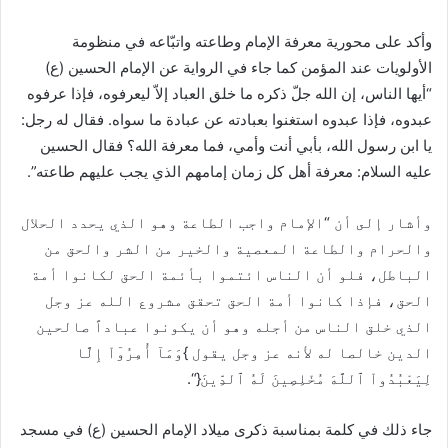
وأكد على محورية معرفة الإمام وطاعته واتبّاعه في منظومة
الأولويات عند المؤمن كما جاء في الرواية عن الإمام الحسين (ع)
“أيها الناس، إن الله جلّ ذكره ما خلق العباد إلاّ ليعرفوه، فإذا عرفوه
عبدوه، فإذا عبدوه استغنوا بعبادته عن عبادة ما سواه. فقال له رجل:
يا ابن رسول الله، بأبي أنت وأمي، فما معرفة الله؟ فقال الحسين
عليه السلام: معرفة أهل كل زمان إمامهم الذي يجب عليهم طاعته”.
وأشار إلى أن “الإمام واجب الطاعة وهو الذي يحدد الحلال
والحرام والطاعة المعصية والخير من الشر والحق من
الباطل، فلو أن الناس ائتموا بأئمة الحق لكانوا أمة
الحق، فإذا كانوا أمة الحق تحقق مشروع الله عز وجل
الذي خلق الناس من أجله وهو أن يكونوا عباداً صالحين
الدين خالصا له لأنه عز وجل يقول }وَمَآ أُمِرُوٓاْ إِلَّا
لِيَعْبُدُواْ ٱللَّهَ مُخْلِصِينَ لَهُ ٱلدِّينَ{“.
جاء ذلك في كلمة بمناسبة ذكرى ميلاد الإمام الحسين (ع) في مسجد