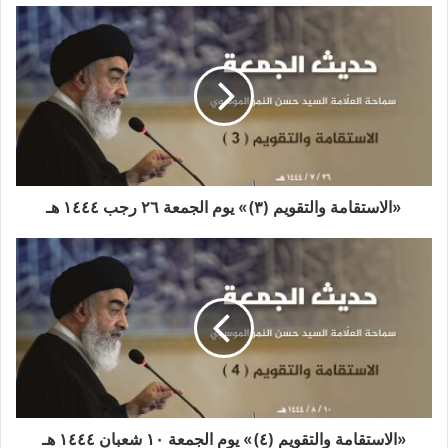
«الاستقامة والتقويم (٣)» يوم الجمعة ٢٦ رجب ١٤٤٤ هـ
«الاستقامة والتقويم (٤)» يوم الجمعة ١٠ شعبان ١٤٤٤ هـ