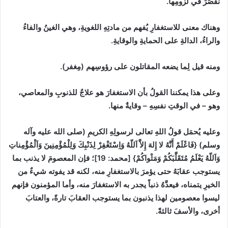
نقصِّرَ في لزومِها.
وهناك معنى للاستغفارِ يُفهم من مادتِهِ اللغويةِ، وهي الغينُ والفاءُ
والراءُ، الدالةِ على الحمايةِ والوقايةِ.
ومنه قيل لِما يضعه المقاتلون على رؤوسِهم (مِغفر).
وعلى هذا يمكننا القولُ بأن الاستغفارَ هو علاجٌ للذنوبِ والمعاصي،
وهو – في الوقتِ نفسِهِ – وقايةٌ منها.
وعليه يُحمَل قولُ اللهِ تعالى لرسولِهِ الكريمِ (صلى الله عليه وآله
وسلم) {فَاعْلَمْ أَنَّهُ لا إِلهَ إِلاَّ اَللّهُ وَاِسْتَغْفِرْ لِذَنْبِكَ وَلِلْمُؤْمِنِينَ وَاَلْمُؤْمِناتِ
وَاَللّهُ يَعْلَمُ مُتَقَلَّبَكُمْ وَمَثْواكُمْ} [محمد: 19]؛ فإن المعصومَ لا يذنب بما
يستوجب عقابَهُ حتى يؤمرَ بالاستغفارِ منه، لكنه قد يفوته شيءٌ من
الخيرِ يتمناه، فيعدَّهُ ذنباً يجدر به الاستغفارَ منه، وأما المؤمنون فإنهم
ليسوا معصومين لهذا يذنبون بما يستوجب العقابَ تارةً، والعتابَ
أخرى، والأسفَ ثالثةً.