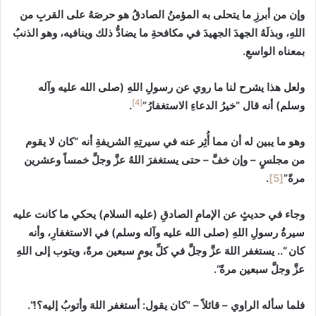
وإن من أبرزِ ما يتحلى به المؤمنُ الصادقُ هو حرصَهُ على القربِ من
اللهِ، وبذلَهُ الجهدَ الجهيدَ في مكافحةِ ما يضادُّ ذلك وينافيه، وهو الذنبُ
بمعناه الواسعِ.
ولعل هذا يشرح لنا ما روي عن رسولِ اللهِ (صلى الله عليه وآله
[4]
وسلم) أنه قال “خيرُ الدعاءِ الاستغفارُ”
.
وهو ما يبين له أن مما أُثِر عنه في سيرتِهِ الشريفةِ أنه
“كان لا يقوم‏
من‏ مجلسٍ‏ – وإن‏ خفَّ‏ – حتى‏ يستغفرَ اللهُ‏ عزَّ وجلَّ‏ خمساً وعشرين‏
مرةً”
[5]
.
وجاء في حديثٍ عن الإمامِ الصادقِ (عليه السلام) يحكي ما كانت عليه
سيرةُ رسولِ اللهِ (صلى الله عليه وآله وسلم) في الاستغفارِ، وأنه
كان “.. يستغفر اللهَ عزَّ وجلَّ في كلِّ يومٍ سبعين مرةً، ويتوب إلى اللهِ
عزَّ وجلَّ سبعين مرةً”.
فلما سأله الراوي – قائلاً – “كان يقول: أستغفر اللهَ وأتوبُ إليه؟!”.