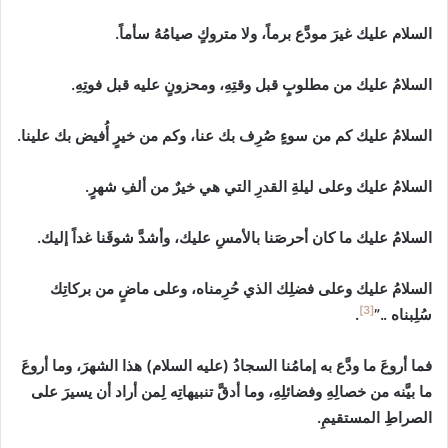
السلام عليك غيرَ مودَّع برماً، ولا متروكٍ صيامُهُ سأماً.
السلامُ عليك من مطلوبٍ قبل وقتِهِ، ومحزونٍ عليه قبل فوتِهِ.
السلامُ عليك كم من سوءٍ صُرِف بك عنا، وكم من خيرٍ أُفيض بك علينا.
السلامُ عليك وعلى ليلةِ القدرِ التي هي خيرٌ من ألفِ شهرٍ.
السلامُ عليك ما كان أحرصَنا بالأمسِ عليك، وأشدَّ شوقَنا غداً إليك.
السلامُ عليك وعلى فضلِك الذي حُرِمناه، وعلى ماضٍ من بركاتِك
[3]
سُلِبناه‏ ..”
.
فما أروعَ ما ودَّع به إمامُنا السجادُ (عليه السلام) هذا الشهرَ، وما أروعَ
ما بيَّنه من خصالِهِ وفضائلِهِ، وما أدقَّ تنبيهاتِه لِمن أراد أن يسيرَ على
الصراطِ المستقيمِ.