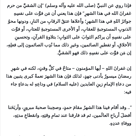
فإذا روي عن النبيِّ (صلى الله عليه وآله وسلم) “إن الشقيَّ من حرم
غفرانَ الله في هذا الشهرِ” فإن هذا يعني أن مَن فوَّت على نفسِهِ
جوائزَ اللهِ في هذا الشهرِ؛ وأعلاها عتقُ الرقابِ من النارِ، ودونها محوُ
الذنوبِ المستوجبةِ للعقابِ، أو الأخرى المستوجبةِ للعتابِ، أو فوَّت
على نفسِهِ أن يراكم الثوابَ على الثوابِ؛ بتلاوةِ القرآنِ، وتحسينِ
الأخلاقِ، أو تفطيرِ الصائمين، وغيرِ ذلك مما نُدِب الصائمون إلى فعلِهِ،
إن مَن فوَّت على نفسِهِ ذلك فهو الشقيُّ.
إن غفرانَ اللهِ – أيها المؤمنون – متاحٌ في كلِّ وقتٍ، لكنه في شهرِ
رمضانَ ميسورٌ بأدنى جهدٍ، لذلك فإن هذا الشهرَ نعمةٌ كبرى يتبين هذا
من دعاءِ الإمامِ زينِ العابدين (عليه السلام) في وداعِهِ له بدعاءٍ جاء
فيه:
“.. وقد أقام فينا هذا الشهرُ مقامَ حمدٍ، وصحِبنا صحبةَ مبرورٍ، وأربَحَنا
أفضلَ أرباحِ العالَمين، ثم قد فارقنا عند تمامِ وقتِهِ، وانقطاعِ مدتِهِ،
ووفاءِ عددِهِ.