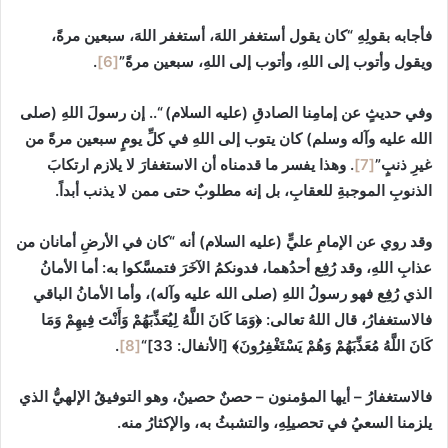
فأجابه بقولِهِ “كان يقول أستغفر اللهَ، أستغفر اللهَ، سبعين مرةً،
ويقول وأتوب إلى اللهِ، وأتوب إلى اللهِ، سبعين مرةً”
[6]
.
وفي حديثٍ عن إمامِنا الصادقِ (عليه السلام) “.. إن رسولَ اللهِ (صلى
الله عليه وآله وسلم) كان يتوب إلى اللهِ في كلِّ يومٍ‏ سبعين‏ مرةً من‏
غيرِ ذنبٍ”
[7]
.‏ وهذا يفسر ما قدمناه أن الاستغفارَ لا يلازم ارتكابَ
الذنوبِ الموجبةِ للعقابِ، بل إنه مطلوبٌ حتى ممن لا يذنب أبداً.
وقد روي عن الإمامِ عليٍّ (عليه السلام) أنه
“كان في الأرضِ أمانان من
عذابِ اللهِ، وقد رُفِع أحدُهما، فدونكمُ الآخَرَ فتمسَّكوا به: أما الأمانُ
الذي رُفِع فهو رسولُ اللهِ (صلى الله عليه وآله)، وأما الأمانُ الباقي
فالاستغفارُ، قال اللهُ تعالى:
﴿‌وَمَا ‌كَانَ ‌اللَّهُ ‌لِيُعَذِّبَهُمْ ‌وَأَنْتَ ‌فِيهِمْ ‌وَمَا
‌كَانَ ‌اللَّهُ ‌مُعَذِّبَهُمْ وَهُمْ يَسْتَغْفِرُونَ﴾
[الأنفال: 33]
“
[8]
.
فالاستغفارُ – أيها المؤمنون – حصنٌ حصينٌ، وهو التوفيقُ الإلهيُّ الذي
يلزمنا السعيُ في تحصيلِهِ، والتشبثُ به، والإكثارُ منه.