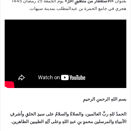
بعنوان
«الاستغفار من منظورٍ آخرَ
»
يوم الجمعة 25 رمضان 1445
هجري في جامع الحمزة بن عبدالمطلب بمدينة سيهات.
بسم اللهِ الرحمنِ الرحيمِ
الحمدُ للهِ ربِّ العالمين، والصلاةُ والسلامُ على سيدِ الخلقِ وأشرفِ
الأنبياءِ والمرسلين محمدٍ بنِ عبدِ اللهِ وعلى آلِهِ الطيبين الطاهرين.