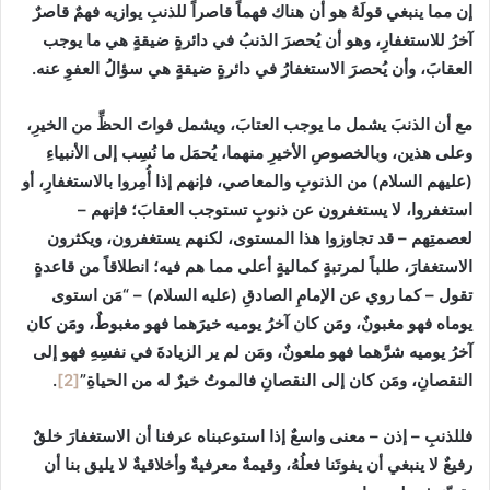
إن مما ينبغي قولَهُ هو أن هناك فهماً قاصراً للذنبِ يوازيه فهمٌ قاصرٌ
آخرُ للاستغفارِ، وهو أن يُحصرَ الذنبُ في دائرةٍ ضيقةٍ هي ما يوجب
العقابَ، وأن يُحصرَ الاستغفارُ في دائرةٍ ضيقةٍ هي سؤالُ العفوِ عنه.
مع أن الذنبَ يشمل ما يوجب العتابَ، ويشمل فواتَ الحظِّ من الخيرِ،
وعلى هذين، وبالخصوصِ الأخيرِ منهما، يُحمَل ما نُسِب إلى الأنبياءِ
(عليهم السلام) من الذنوبِ والمعاصي، فإنهم إذا أُمِروا بالاستغفارِ، أو
استغفروا، لا يستغفرون عن ذنوبٍ تستوجب العقابَ؛ فإنهم –
لعصمتِهم – قد تجاوزوا هذا المستوى، لكنهم يستغفرون، ويكثرون
الاستغفارَ، طلباً لمرتبةٍ كماليةٍ أعلى مما هم فيه؛ انطلاقاً من قاعدةٍ
تقول – كما روي عن الإمامِ الصادقِ (عليه السلام) – “مَن‏ استوى‏
يوماه‏ فهو مغبونٌ، ومَن كان آخرُ يوميه خيرَهما فهو مغبوطٌ، ومَن كان
آخرُ يوميه شرَّهما فهو ملعونٌ، ومَن لم ير الزيادةَ في نفسِهِ فهو إلى
النقصانِ، ومَن كان إلى النقصانِ فالموتُ خيرٌ له من الحياةِ”
[2]
.
فللذنبِ – إذن – معنى واسعٌ إذا استوعبناه عرفنا أن الاستغفارَ خلقٌ
رفيعٌ لا ينبغي أن يفوتَنا فعلُهُ، وقيمةٌ معرفيةٌ وأخلاقيةٌ لا يليق بنا أن