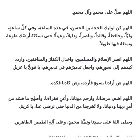
اللهم صلِّ على محمدٍ وآلِ محمدٍ.
اللهم كن لوليك الحجةِ بنِ الحسنِ، في هذه الساعةِ، وفي كلِّ ساعةٍ،
وليّاً، وحافظاً، وقائداً، وناصراً، ودليلاً، وعيناً؛ حتى تسكنَهُ أرضَك طوعا،
وتمتعَهُ فيها طويلاً.
اللهم انصر الإسلامَ والمسلمين، واخذل الكفارَ والمنافقين، واردد
كيدَهم إلى نحورِهم، واجعل تدميرَهم في تدبيرِهم، يا قويُّ يا عزيزُ.
اللهم مَن أرادنا بسوءٍ فأرده، ومَن كادنا فكِده.
اللهم اشفِ مرضانا، وارحم موتانا، وأغنِ فقراءَنا، وأصلِح ما فسَد من
أمرِ دينِنا ودنيانا، ولا تُخرجنا من الدنيا حتى ترضى عنا، يا كريمُ.
وصلى اللهُ على سيدِنا ونبيِّنا محمدٍ، وعلى آلِهِ الطيبين الطاهرين.