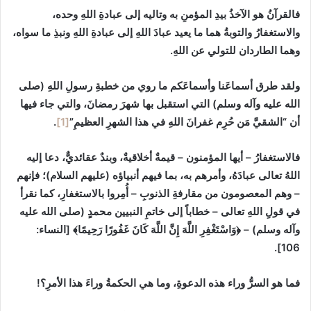
فالقرآنُ هو الآخذُ بيدِ المؤمنِ به وتاليه إلى عبادةِ اللهِ وحده،
والاستغفارُ والتوبةُ هما ما يعيد عبادَ اللهِ إلى عبادةِ اللهِ ونبذِ ما سواه،
وهما الطاردان للتولي عن اللهِ.
ولقد طرق أسماعَنا وأسماعَكم ما روي من خطبةِ رسولِ اللهِ (صلى
الله عليه وآله وسلم) التي استقبل بها شهرَ رمضانَ، والتي جاء فيها
أن “الشقيَّ مَن حُرِم‏ غفرانَ‏ اللهِ في هذا الشهرِ العظيمِ”
[1]
.
فالاستغفارُ – أيها المؤمنون – ‏قيمةٌ أخلاقيةٌ، وبندٌ عقائديٌّ، دعا إليه
اللهُ تعالى عبادَهُ، وأمرهم به، بما فيهم أنبياؤه (عليهم السلام)؛ فإنهم
– وهم المعصومون من مقارفةِ الذنوبِ – أُمِروا بالاستغفارِ، كما نقرأ
في قولِ اللهِ تعالى – خطاباً إلى خاتمِ النبيين محمدٍ (صلى الله عليه
وآله وسلم) – ﴿وَاسْتَغْفِرِ اللَّهَ إِنَّ اللَّهَ كَانَ غَفُورًا رَحِيمًا﴾ [النساء:
106].
فما هو السرُّ وراء هذه الدعوةِ، وما هي الحكمةُ وراءَ هذا الأمرِ؟!