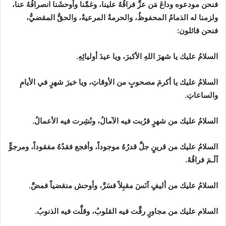
فنحن مودعوه وداعَ مَن عزَّ فراقُهُ علينا، وغمَّنا وأوحشَنا انصرافُهُ عنا،
ولزمنا له الذمامُ المحفوظُ، والحرمةُ المرعيةُ، والحقُّ المقضيُّ،
فنحن قائلون:
السلامُ عليك يا شهرَ اللهِ الأكبرَ، ويا عيدَ أوليائِهِ.
السلامُ عليك يا أكرمَ مصحوبٍ من الأوقاتِ، ويا خيرَ شهرٍ في الأيامِ
والساعاتِ.
السلامُ عليك من شهرٍ قرُبت فيه الآمالُ، ونُشِرت فيه الأعمالُ.
السلامُ عليك من قرينٍ جلَّ قدرُهُ موجوداً، وأفجع فقدُهُ مفقوداً، ومرجوٍّ
آلَـمَ فراقُهُ.
السلامُ عليك من أليفٍ آنَسَ مقبِلاً فسَرَّ، وأوحش منقضياً فمضَّ.
السلام عليك من مجاورٍ رقَّت فيه القلوبُ، وقلَّت فيه الذنوبُ.