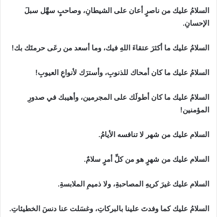
السلامُ عليك من ناصرٍ أعان على الشيطانِ، وصاحبٍ سهَّل سبلَ
الإحسانِ.
السلامُ عليك ما أكثرَ عتقاءَ اللهِ فيك، وما أسعد من رعَى حرمتَك بك!
السلامُ عليك ما كان أمحاك للذنوبِ، وأسترَك لأنواعِ العيوبِ!
السلامُ عليك ما كان أطولَك على المجرمين، وأهيبك في صدورِ
المؤمنين!
السلام عليك من شهر لا تنافسه الأيامُ.
السلام عليك من شهرٍ هو من كلِّ أمرٍ سلامٌ.
السلام عليك غيرَ كريهِ المصاحبةِ، ولا ذميمِ الملابسةِ.
السلامُ عليك كما وفدتَ علينا بالبركاتِ، وغسَلت عنا دنسَ الخطيئاتِ.