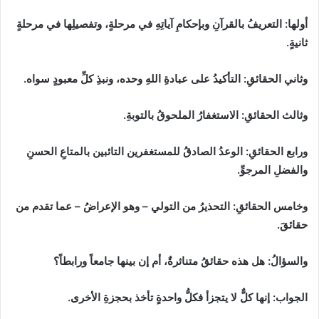
أولها: التعريفُ بالقرآنِ وبإحكامِ آياتِهِ في مرحلةٍ، وتفصيلِها في مرحلةٍ
ثانيةٍ.
وثاني الحقائقِ: التأكيدُ على عبادةِ اللهِ وحده، ونبذِ كلِّ معبودٍ سواه.
وثالث الحقائقِ: الاستغفارُ الملحوقُ بالتوبةِ.
ورابع الحقائقِ: الوعدُ الصادقُ للمستغفرين التائبين بالمتاعِ الحسنِ
والفضلِ المرجوِّ.
وخامس الحقائقِ: التحذيرُ من التولي – وهو الإعراضُ – عما تقدم من
حقائقَ.
والسؤالُ: هل هذه حقائقُ متناثرةٌ، أم إن بينها جامعاً ورابطاً؟
الجواب: إنها كلٌّ لا يتجزأ فكلُّ واحدةٍ تأخذ بحجزةِ الأخرى.