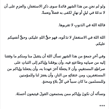
ولو لم نجنِ من هذا الشهرِ فائدةً سوى ذكرِ الاستغفارِ، والعزمِ على أن
لا ندعَهُ في ليلٍ أو نهارٍ لكفى به فضلاً ونعمةً.
فاللهَ اللهَ في الذنوبِ لا تقربوها.
اللهَ اللهَ في الاستغفارِ لا تدَعُوه، فهو حقُّ اللهِ عليكم، وحقُّ أنفسِكم
عليكم.
وفي آخرِ جمعةٍ من هذا الشهرِ نسأل اللهَ أن يتقبلَ منا ومنكم ما وفقنا
إليه من صيامِه وطاعتِهِ فيه، وأن يوفقَنا وإياكم إلى الثباتِ على
صراطِهِ المستقيمِ، وأن لا يجعلَهُ آخرَ عهدنا به، وأن يجعلنا وإياكم من
المستغفرين، ومن عتقائِهِ من النارِ، وأن يغفرَ لنا وللمؤمنين
وللمسلمين ما كان سبباً في كلِّ بلاءٍ ومحنةٍ.
ونسأله أن نكونَ وإياكم ممن يستمعون القولَ فيتبعون أحسنَهُ.
***