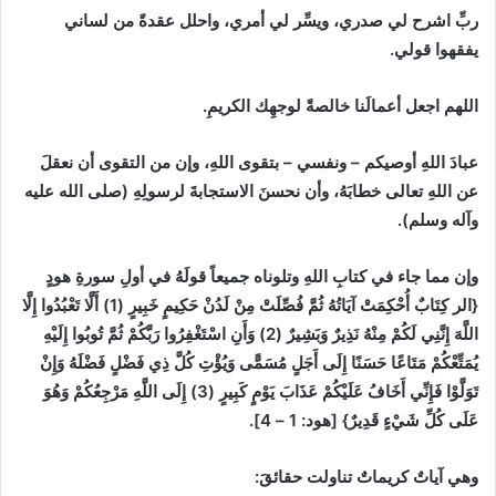
ربِّ اشرح لي صدري، ويسِّر لي أمري، واحلل عقدةً من لساني
يفقهوا قولي.
اللهم اجعل أعمالَنا خالصةً لوجهِك الكريمِ.
عبادَ اللهِ أوصيكم – ونفسي – بتقوى اللهِ، وإن من التقوى أن نعقلَ
عن اللهِ تعالى خطابَهُ، وأن نحسنَ الاستجابةَ لرسولِهِ (صلى الله عليه
وآله وسلم).
وإن مما جاء في كتابِ اللهِ وتلوناه جميعاً قولَهُ في أولِ سورةِ هودٍ
{الر كِتَابٌ أُحْكِمَتْ آيَاتُهُ ثُمَّ فُصِّلَتْ مِنْ لَدُنْ حَكِيمٍ خَبِيرٍ (1) أَلَّا تَعْبُدُوا إِلَّا
اللَّهَ إِنَّنِي لَكُمْ مِنْهُ نَذِيرٌ وَبَشِيرٌ (2) وَأَنِ اسْتَغْفِرُوا رَبَّكُمْ ثُمَّ تُوبُوا إِلَيْهِ
يُمَتِّعْكُمْ مَتَاعًا حَسَنًا إِلَى أَجَلٍ مُسَمًّى وَيُؤْتِ كُلَّ ذِي فَضْلٍ فَضْلَهُ وَإِنْ
تَوَلَّوْا فَإِنِّي أَخَافُ عَلَيْكُمْ عَذَابَ يَوْمٍ كَبِيرٍ (3) إِلَى اللَّهِ مَرْجِعُكُمْ وَهُوَ
عَلَى كُلِّ شَيْءٍ قَدِيرٌ} [هود: 1 – 4].
وهي آياتٌ كريماتٌ تناولت حقائقَ: