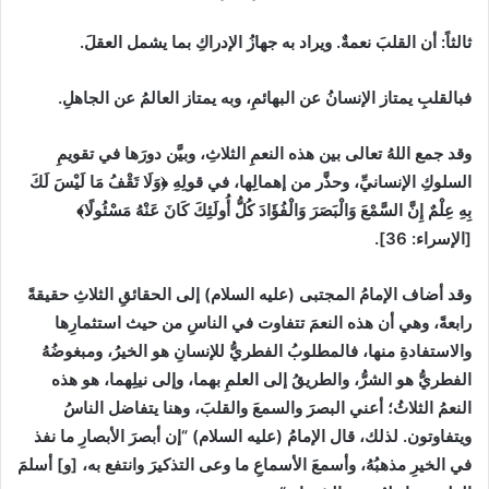
ثالثاً
:
أن القلبَ نعمةٌ. ويراد به جهازُ الإدراكِ بما يشمل العقلَ.
فبالقلبِ يمتاز الإنسانُ عن البهائمِ، وبه يمتاز العالمُ عن الجاهلِ.
وقد جمع اللهُ تعالى بين هذه النعمِ الثلاثِ، وبيَّن دورَها في تقويمِ
السلوكِ الإنسانيِّ، وحذَّر من إهمالِها، في قولِهِ
﴿وَلَا تَقْفُ مَا لَيْسَ لَكَ
بِهِ عِلْمٌ ‌إِنَّ ‌السَّمْعَ وَالْبَصَرَ وَالْفُؤَادَ كُلُّ أُولَئِكَ كَانَ عَنْهُ مَسْئُولًا﴾
[
الإسراء
:
36]
.
وقد أضاف الإمامُ المجتبى
(
عليه السلام
)
إلى الحقائقِ الثلاثِ حقيقةً
رابعةً، وهي أن هذه النعمَ تتفاوت في الناسِ من حيث استثمارِها
والاستفادةِ منها، فالمطلوبُ الفطريُّ للإنسانِ هو الخيرُ، ومبغوضُهُ
الفطريُّ هو الشرُّ، والطريقُ إلى العلمِ بهما، وإلى نيلِهما، هو هذه
النعمُ الثلاثُ؛ أعني البصرَ والسمعَ والقلبَ، وهنا يتفاضل الناسُ
ويتفاوتون. لذلك، قال الإمامُ
(
عليه السلام
)
“
إن أبصرَ الأبصارِ ما نفذ
في الخيرِ مذهبُهُ، وأسمعَ الأسماعِ ما وعى التذكيرَ وانتفع به،
[
و
]
أسلمَ