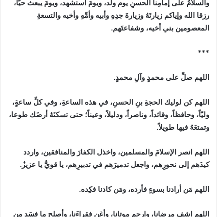
والسلامُ على إمامِنا الحسنِ يوم ولد، ويومَ استشهد، ويومَ يبعث حيًاً،
رزقا الله وإياكم زيارتَهُ وزيارةَ جدِهِ وأبيه وأمِّهِ وأخيه والتسعةِ
المعصومين بني أخيه، وشفاعتَهم.
***
اللهم صلِّ على محمدٍ وآلِ محمدٍ.
اللهم كن لوليك الحجةِ بنِ الحسنِ، في هذه الساعةِ، وفي كلِّ ساعةٍ،
وليّاً، وحافظاً، وقائداً، وناصراً، ودليلاً، وعيناً؛ حتى تسكنَهُ أرضَك طوعا،
وتمتعَهُ فيها طويلاً.
اللهم انصر الإسلامَ والمسلمين، واخذل الكفارَ والمنافقين، واردد
كيدَهم إلى نحورِهم، واجعل تدميرَهم في تدبيرِهم، يا قويُّ يا عزيزُ.
اللهم مَن أرادنا بسوءٍ فأرده، ومَن كادنا فكِده.
اللهم اشفِ مرضانا، وارحم موتانا، وأغنِ فقراءَنا، وأصلِح ما فسَد من