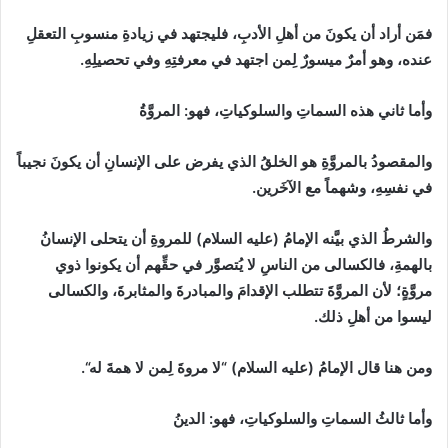
فمَن أراد أن يكونَ من أهلِ الأدبِ، فليجتهد في زيادةِ منسوبِ التعقلِ
عنده، وهو أمرٌ ميسورٌ لِمن اجتهد في معرفتِهِ وفي تحصيلِهِ.
وأما ثاني هذه السماتِ والسلوكياتِ، فهو
:
المروَّةُ
والمقصودُ بالمروَّةِ هو الخلقُ الذي يفرض على الإنسانِ أن يكونَ نجيباً
في نفسِهِ، وشهماً مع الآخَرين.
والشرطُ الذي بيَّنه الإمامُ
(
عليه السلام
)
للمروةِ أن يتحلى الإنسانُ
بالهمةِ، فالكسالى من الناسِ لا يُتصوَّر في حقِّهم أن يكونوا ذوي
مروَّةٍ؛ لأن المروَّةَ تتطلب الإقدامَ والمبادرةَ والمثابرةَ، والكسالى
ليسوا من أهلِ ذلك.
ومن هنا قال الإمامُ
(
عليه السلام
)
“
لا مروةَ لِمن لا همةَ له
“
.
وأما ثالثُ السماتِ والسلوكياتِ، فهو
:
الدينُ