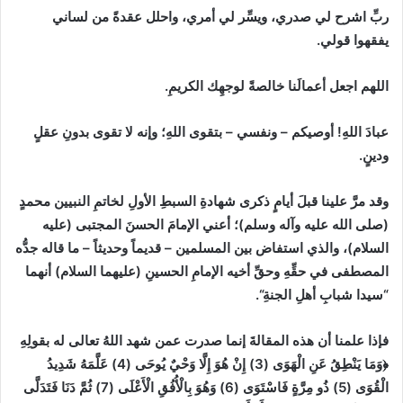
ربِّ اشرح لي صدري، ويسِّر لي أمري، واحلل عقدةً من لساني
يفقهوا قولي.
اللهم اجعل أعمالَنا خالصةً لوجهِك الكريمِ.
عبادَ اللهِ
!
أوصيكم
–
ونفسي
–
بتقوى اللهِ؛ وإنه لا تقوى بدونِ عقلٍ
ودينٍ.
وقد مرَّ علينا قبلَ أيامٍ ذكرى شهادةِ السبطِ الأولِ لخاتمِ النبيين محمدٍ
(
صلى الله عليه وآله وسلم
)
؛ أعني الإمامَ الحسنَ المجتبى
(
عليه
السلام
)
، والذي استفاض بين المسلمين
–
قديماً وحديثاً
–
ما قاله جدُّه
المصطفى في حقِّهِ وحقِّ أخيه الإمامِ الحسينِ
(
عليهما السلام
)
أنهما
“
سيدا شبابِ أهلِ الجنةِ
“
.
فإذا علمنا أن هذه المقالةَ إنما صدرت عمن شهد اللهُ تعالى له بقولِهِ
﴿وَمَا يَنْطِقُ عَنِ الْهَوَى
(3)
إِنْ هُوَ إِلَّا ‌وَحْيٌ ‌يُوحَى
(4)
عَلَّمَهُ شَدِيدُ
الْقُوَى
(5)
ذُو مِرَّةٍ فَاسْتَوَى
(6)
وَهُوَ بِالْأُفُقِ الْأَعْلَى
(7)
ثُمَّ دَنَا فَتَدَلَّى