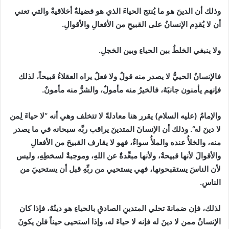
وذلك أن الدينَ هو ما يُنتج الحياءَ الذي هو فضيلةٌ أخلاقيةٌ والتي تعني
أن لا يُقدِم الإنسانُ على القبيحِ من الأفعالِ والأقوالِ.
ولا ينبغي الخلطُ بين الحياءِ وبين الخجلِ.
فالإنسانُ الحييُّ لا يصدر منه قولٌ ولا فعلٌ يراه العقلاءُ قبيحاً، لذلك
فإنهم يأمنون جانبَهُ، فالخيرُ منه مأمولٌ، والشرُّ منه مأمونٌ.
والإمامُ
(
عليه السلام
)
يقرر هنا معادلةً لا تتخلف وهي أنه
“
لا حياءَ لِمن
لا دينَ له
“
. وذلك أن الإنسانَ المتدينَ يراقب ربَّه سبحانه في ما يصدر
منه، والخلأُ عنده والملأُ سواءٌ، فهو لا يقارف القبيحَ من الأفعالِ
والأقوالَ لأنها قبيحةٌ، ولأنها مبعِّدةٌ عن اللهِ، وموجبةٌ لسخطِهِ، وليس
لأن الناسَ يستقبحونها، فهي يستحيي من ربِّهِ قبل أن يستحييَ من
الناسِ.
لذلك، فإن ضمانةَ تحلي المتدينِ الصادقِ بالحياءِ هو دينُهُ، فإذا كان
الإنسانُ ممن لا دينَ له فإنه لا حياءَ له، وإذا استحيى حيناً فلن يكونَ