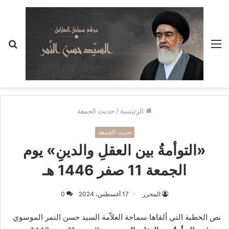
القائمة
بح
عن
الرئيسية
/
حديث الجمعة
حديث الجمعة
«التوأمةُ بين العقلِ والدينِ» يوم
الجمعة 11 صفر 1446 هـ
المحرر
17 أغسطس، 2024
0
نص الخطبة التي ألقاها سماحة العلاّمة السيد حسن النمر الموسوي