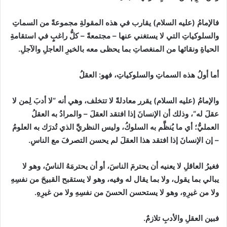
فالإمامُ
(
عليه السلام
)
يقارب في هذه المقولةِ مجموعةً من السماتِ
والسلوكياتِ التي لا يستغني عنها
–
مجتمعةً
–
كلُّ راغبٍ في استقامةِ
الحياةِ ونقائها من المنغصاتِ بما يحظى معه بالخيرِ العاجلِ والآجلِ.
أما أولُ هذه السماتِ والسلوكياتِ، فهو
:
العقلُ
والإمامُ
(
عليه السلام
)
يقرر معادلةً لا تتخلف، وهي أنه
“
لا أدبَ لِمن لا
عقلَ له
“
، وذلك أن الإنسانَ إذا افتقد العقلَ
–
والمرادُ به العقلُ
العمليُّ؛ أي ما يُنظَّم به السلوكُ، وليس النظريَّ الذي تُدرَك به العلومُ
–
إن الإنسانَ إذا افتقد هذا العقلَ لم يحسن التصرفَ مع الناسِ.
فغيرُ العاقلِ لا يعنيه أن يحترمَ الناسَ، أو أن يحترمَهُ الناسُ، وهو لا
يبالي بما يقول، ولا بما يقال له وفيه، وهو لا يستقبح القبيحَ من نفسِهِ
ولا من غيرِهِ، وهو لا يستحسن الحسنَ من نفسِهِ ولا من غيرِهِ.
فبين العقلِ والأدبِ تلازمٌ.