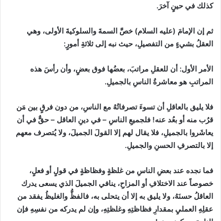
كذلك في حينٍ آخرَ.
ثم إن الإمامَ
(
عليه السلام
)
خصَّ السمةَ والسلوكيةَ الأولى، وهي
العقلُ بشيءٍ من التفصيلِ، حيث نبه إلى ثلاثةِ أمورٍ
:
الأمر الأول
:
أن للعقلِ مراتبَ، بعضُها فوق بعضٍ، وأن رأسَ هذه
المراتبِ هو معاشرةُ الناسِ بالجميلِ.
فلا يليق بالعاقلِ أن تسوءَ تصرفاتُهُ مع الناسِ، من دون فرقٍ بين مَن
قرُب منه أو بعُد عنه
!
فلجميعِ الناسِ
–
في دينِ العاقل
–
حقٌّ في أن
يعاشَروا بالجميلِ، فلا يقال لهم إلا القولَ الجميلَ، ولا يُتصرف معهم
إلا بالتصرفِ الحسنِ والجميلِ.
فما نجده عند بعضِ الناسِ من غلظةٍ وفظاظةٍ في قولٍ أو فعلٍ،
خصوصاً عند الاختلافِ أو المزاحِ، ينافي الجميلَ الذي يسعى يدرك
العاقلُ حسنَهُ، ولا يليق به إلا أن يتحلى به، فالفظُّ والغليظُ يفقد من
عقلِهِ العمليِ بمقدارِ فظاظتِهِ وغلظتِهِ، وإن لم يدركه من نفسِهِ فإن