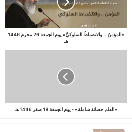
«المؤمنُ .. والانضباطُ السلوكيُّ» يوم الجمعة 26 محرم 1446
هـ
«العلم حصانة شاملة» - يوم الجمعة 18 صفر 1446 هـ