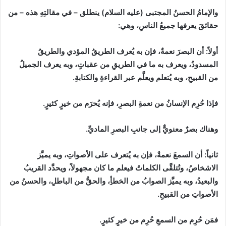
والإمامُ الحسنُ المجتبى
(
عليه السلام
)
ينطلق
–
في مقالتِهِ هذه
–
من
حقائقَ يعرفها جميعُ الناسِ، وهي
:
أولاً
:
أن البصرَ نعمةٌ، فإن به يُعرف الطريقُ المؤدي والطريقُ
المسدودُ، ويعرف به ما في الطريقِ من عقباتٍ، وبه يعرف الجميلُ
من القبيحِ، وبه يُتعلم ويعلَّم عبر القراءةِ والكتابةِ.
فإذا حُرِم الإنسانُ من نعمةِ البصرِ، فإنه يُحرَم من خيرٍ كثيرٍ.
وهناك بصرٌ معنويٌّ إلى جانبِ البصرِ الماديِّ.
ثانياً
:
أن السمعَ نعمةٌ، فإن به يُتعرف على الأصواتِ، وبه يميَّز
الاشخاصُ، وتُتلقَّى الكلماتُ فيعلم ما كان مجهولاً، ويحدَّد القريبُ
والبعيدُ، وبه يميَّز الصوابُ من الخطأِ، والحقُّ من الباطلِ، والحسنُ من
الأصواتِ من القبيحِ.
فمَن حُرِم من السمعِ حُرِم من خيرٍ كثيرٍ.