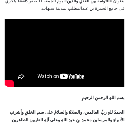
بعنوان
«التوأمةُ بين العقلِ والدينِ
»
يوم الجمعة 11 صفر 1446 هجري
في جامع الحمزة بن عبدالمطلب بمدينة سيهات.
بسم اللهِ الرحمنِ الرحيمِ
الحمدُ للهِ ربِّ العالمين، والصلاةُ والسلامُ على سيدِ الخلقِ وأشرفِ
الأنبياءِ والمرسلين محمدِ بنِ عبدِ اللهِ وعلى آلِهِ الطيبين الطاهرين.