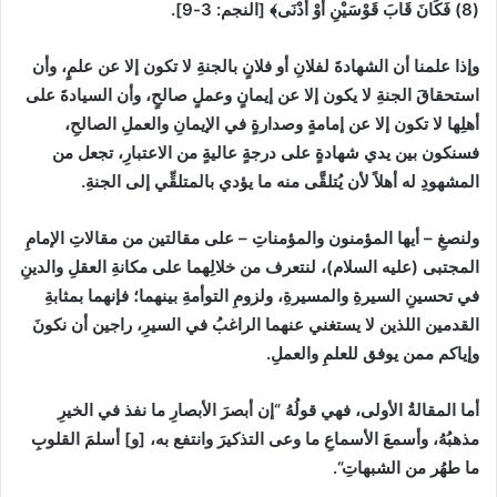
(8)
فَكَانَ قَابَ قَوْسَيْنِ أَوْ أَدْنَى﴾
[
النجم
:
3-9]
.
وإذا علمنا أن الشهادةَ لفلانِ أو فلانٍ بالجنةِ لا تكون إلا عن علمٍ، وأن
استحقاقَ الجنةِ لا يكون إلا عن إيمانٍ وعملٍ صالحٍ، وأن السيادةَ على
أهلِها لا تكون إلا عن إمامةٍ وصدارةٍ في الإيمانِ والعملِ الصالحِ،
فسنكون بين يدي شهادةٍ على درجةٍ عاليةٍ من الاعتبارِ، تجعل من
المشهودِ له أهلاً لأن يُتلقَّى منه ما يؤدي بالمتلقِّي إلى الجنةِ.
ولنصغِ
–
أيها المؤمنون والمؤمناتِ
–
على مقالتين من مقالاتِ الإمامِ
المجتبى
(
عليه السلام
)
، لنتعرف من خلالِهما على مكانةِ العقلِ والدينِ
في تحسينِ السيرةِ والمسيرةِ، ولزومِ التوأمةِ بينهما؛ فإنهما بمثابةِ
القدمين اللذين لا يستغني عنهما الراغبُ في السيرِ، راجين أن نكونَ
وإياكم ممن يوفق للعلمِ والعملِ.
أما المقالةُ الأولى
، فهي قولُهُ
“
إن أبصرَ الأبصارِ ما نفذ في الخيرِ
مذهبُهُ، وأسمعَ الأسماعِ ما وعى التذكيرَ وانتفع به،
[
و
]
أسلمَ القلوبِ
ما طهُر من الشبهاتِ
“
.