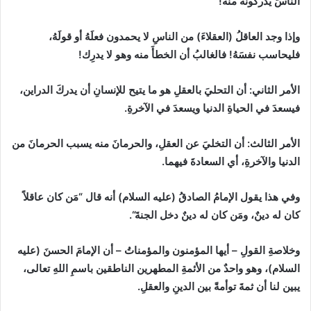
الناسَ يدركونه منه
!
وإذا وجد العاقلُ
(
العقلاءَ
)
من الناسِ لا يحمدون فعلَهُ أو قولَهُ،
فليحاسب نفسَهُ
!
فالغالبُ أن الخطأَ منه وهو لا يدرِك
!
الأمر الثاني
:
أن التحليَ بالعقلِ هو ما يتيح للإنسانِ أن يدركَ الدراين،
فيسعدَ في الحياةِ الدنيا ويسعدَ في الآخرةِ.
الأمر الثالث
:
أن التخليَ عن العقلِ، والحرمانَ منه يسبب الحرمانَ من
الدنيا والآخرةِ، أي السعادةَ فيهما.
وفي هذا يقول الإمامُ الصادقُ
(
عليه السلام
)
أنه قال
“
مَن كان عاقلاً
كان له دينٌ، ومَن كان له دينٌ دخل الجنةَ
“
.
وخلاصةِ القولِ
–
أيها المؤمنون والمؤمناتُ
–
أن الإمامَ الحسنَ
(
عليه
السلام
)
، وهو واحدٌ من الأئمةِ المطهرين الناطقين باسمِ اللهِ تعالى،
يبين لنا أن ثمةَ توأمةً بين الدينِ والعقلِ.