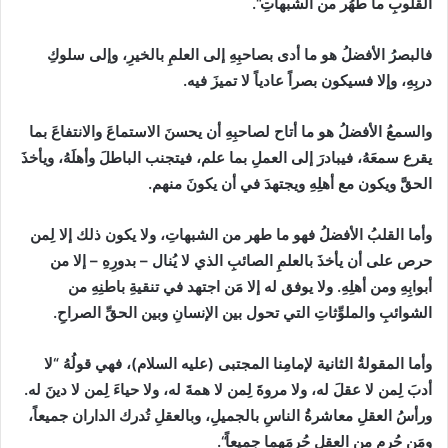
القلوبِ ما طهُر من الشبهاتِ
“
.
فالبصرُ الأفضلُ هو ما أدى بصاحبِهِ إلى العلمِ بالخيرِ، وإلى سلوكِ
دربِهِ، وإلا فسيكون بصراً عادياً لا تميزَ فيه.
والسمعُ الأفضلُ هو ما أتاح لصاحبِهِ أن يحسنَ الاستماعَ والانتفاعَ بما
يقرع سمعَهُ، فيبادرَ إلى العملِ بما علم، فيتجنب الباطلَ وأهلَهُ، ويأخذَ
الحقَّ ويكون مع أهلِهِ ويجتهدَ في أن يكونَ منهم.
وأما القلبُ الأفضلُ فهو ما طهر من الشبهاتِ، ولا يكون ذلك إلا لِمن
حرص على أن يأخذَ بالعلمِ الصائبِ الذي لا يُنال
–
بدورِهِ
–
إلا من
أبوابِهِ ومن أهلِهِ. ولا يوفق له إلا مَن اجتهد في تنقيةِ باطنِهِ من
الشوائبِ والملوِّثاتِ التي تحول بين الإنسانِ وبين الحقِّ الصراحِ.
وأما المقولةُ الثانية
لإمامِنا المجتبى
(
عليه السلام
)
، فهي قولُهُ
“
لا
أدبَ لِمن لا عقلَ له، ولا مروةَ لِمن لا همةَ له، ولا حياءَ لِمن لا دينَ له.
ورأسُ العقلِ معاشرةُ الناسِ بالجميلِ، وبالعقلِ تُدرك الداران جميعاً،
ومَن حُرِم من العقلِ حُرمَهما جميعاً
“
.