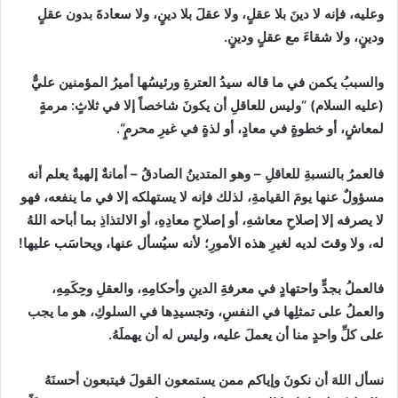
وعليه، فإنه لا دينَ بلا عقلٍ، ولا عقلَ بلا دينٍ، ولا سعادةَ بدون عقلٍ
ودينٍ، ولا شقاءَ مع عقلٍ ودينٍ.
والسببُ يكمن في ما قاله سيدُ العترةِ ورئيسُها أميرُ المؤمنين عليٌّ
(
عليه السلام
)
“
وليس للعاقلِ أن يكونَ شاخصاً إلا في ثلاثٍ
:
مرمةٍ
لمعاشٍ، أو خطوةٍ في معادٍ، أو لذةٍ في غيرِ محرمٍ
“
.
فالعمرُ بالنسبةِ للعاقلِ
–
وهو المتدينُ الصادقُ
–
أمانةٌ إلهيةٌ يعلم أنه
مسؤولٌ عنها يومَ القيامةِ، لذلك فإنه لا يستهلكه إلا في ما ينفعه، فهو
لا يصرفه إلا إصلاحِ معاشهِ، أو إصلاحِ معادِهِ، أو الالتذاذِ بما أباحه اللهُ
له، ولا وقتَ لديه لغيرِ هذه الأمورِ؛ لأنه سيُسأل عنها، ويحاسَب عليها
!
فالعملُ بجدٍّ واحتهادٍ في معرفةِ الدينِ وأحكامِهِ، والعقلِ وحِكَمِهِ،
والعملُ على تمثلِها في النفسِ، وتجسيدِها في السلوكِ، هو ما يجب
على كلِّ واحدٍ منا أن يعملَ عليه، وليس له أن يهملَهُ.
نسأل اللهَ أن نكونَ وإياكم ممن يستمعون القولَ فيتبعون أحسنَهُ