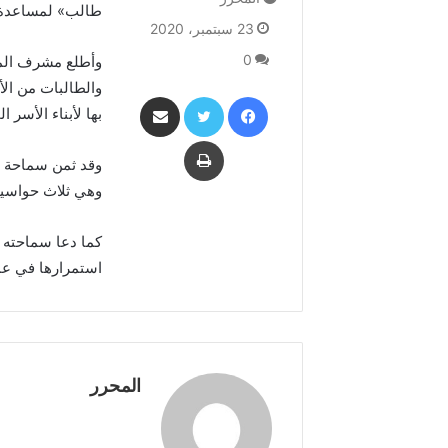
طالب» لمساعدة ا
23 سبتمبر، 2020
0
وأطلع مشرف المب
والطالبات من الأ
فيسبوك
تويتر
مشاركة عبر البريد
بها لأبناء الأسر 
طباعة
وقد ثمن سماحة ال
وهي ثلاث حواسيب
كما دعا سماحته ا
استمرارها في عمله
المحرر