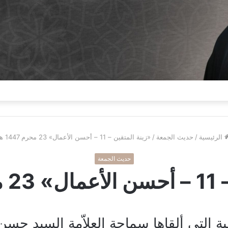
الرئيسية
/
حديث الجمعة
/
«زينة المتقين – 11 – أحسن الأعمال» 23 محرم 1447 هـ
حديث الجمعة
1 هـ
 التي ألقاها سماحة العلاّمة السيد حسن