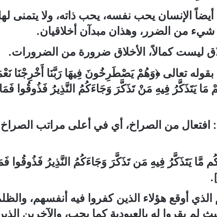
أيضاً الإنسان يحب نفسه، يحب ذاته، ولا يتمنى ل
 شيء من الضرر، وهذان مبدآن أخلاقيان.
اق ليست كمالاً، الأخلاق ضرورة من الضرورات.
بقوله تعالى
﴿وَهُمْ يَصْطَرِخُونَ فِيهَا رَبَّنَا أَخْرِجْنَا نَعْمَ
كُمْ مَا يَتَذَكَّرُ فِيهِ مَنْ تَذَكَّرَ وَجَاءَكُمُ النَّذِيرُ فَذُوقُوا فَ
:
افتعال من الصراخ، أي في أعلى مراتب الصراخ ي
ْكُم مَّا يَتَذَكَّرُ فِيهِ مَن تَذَكَّرَ وَجَاءَكُمُ النَّذِيرُ فَذُوقُوا 
.
الذي أوقع هؤلاء الذين كفروا فيه أنفسهم، والظ
ث لم يقروا له بالعبودية كما يجب، والآخرين الذي