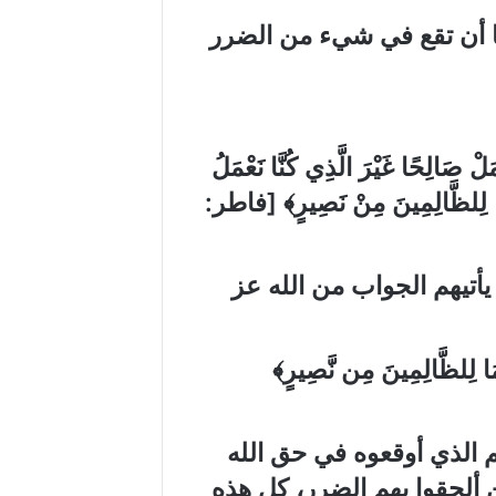
ها أن تقع في شيء من الضرر
لْ صَالِحًا غَيْرَ الَّذِي كُنَّا نَعْمَلُ
مَا لِلظَّالِمِينَ مِنْ نَصِيرٍ﴾
[
فاطر
:
أتيهم الجواب من الله عز
فَمَا لِلظَّالِمِينَ مِن نَّصِيرٍ﴾
لم الذي أوقعوه في حق
الله
ن ألحقوا بهم الضرر، كل هذه