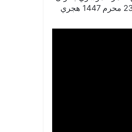
يوم الجمعة 23 محرم 1447 هجري