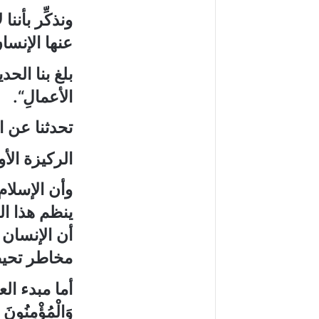
ونذكِّر بأن
عنها الإنس
بلغ بنا الح
الأعمالِ
“
.
تحدثنا عن ال
الركيزة الأ
وأن الإسلام
ينظم هذا ال
أن الإنسان 
مخاطر تحيط 
أما مبدء ا
وَالْمُؤْمِنُونَ و