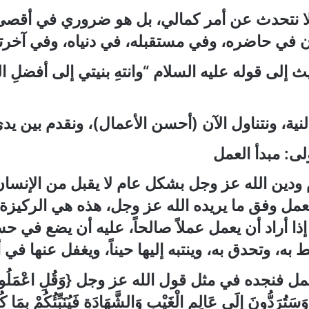
نا لا نتحدث عن أمر كمالي، بل هو ضروري في أقص
ان في حاضره، وفي مستقبله، في دنياه، وفي آخرت
ديث إلى قوله عليه السلام
“
وانتهِ بنيتي إلى أفضلِ 
نية، ونتناول الآن
(
أحسن الأعمال
)
، ونقدم بين يد
ولى
:
مبدأ العمل
 ودين الله عز وجل بشكل عام لا يقبل من الإنسان إ
عمل وفق ما يريده الله عز وجل، هذه هي الركيزة
إذا أراد أن يعمل عملاً صالحاً، عليه أن يضع في ح
به، وتحدق به، وينتبه إليها حيناً، ويغفل عنها في 
لعمل فنجده في مثل قول الله عز وجل
{
وَقُلِ اعْمَلُو
َسَتُرَدُّونَ إِلَى عَالِمِ الْغَيْبِ وَالشَّهَادَةِ فَيُنَبِّئُكُمْ بِمَا كُن