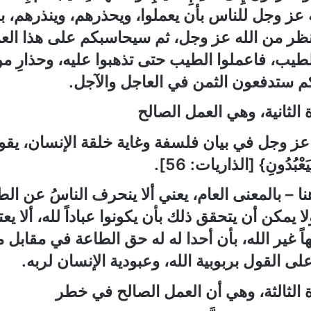
ه عز وجل للناس بأن يعملوا، ويحذرهم، وينذرهم،
ر من الله عز وجل، ثم سيحاسبكم على هذا العم
 الطيب، فاعملوا الطيب حتى تذهبوا عليه، وحذارِ م
كم ستدفعون الثمن في العاجل والآجل.
ة الثانية، وهي العمل الصالح
 عز وجل في بيان فلسفة وغاية خلقة الإنسان، يق
ِيَعْبُدُونِ
}
[
الذاريات
:
56]
.
نا
–
بالمعنى العام، يعني ألا ينحرف الناسُ عن ال
 يمكن أن يتحقق ذلك بأن يكونوا عباداً لله، ألا يعتق
هاً غير الله، بأن أحدا له له حق الطاعة في مقابل 
لى القول بربوبية الله، وعبودية الإنسان لربه.
ة الثالثة، وهي أن العمل الصالح في خطر