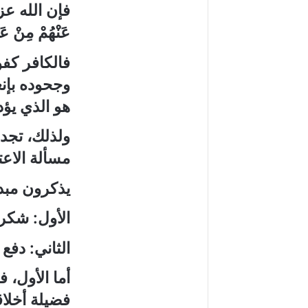
فإن الله ع
عَنْهُمْ مِنْ عَذ
فالكافر كفو
وجحوده
بإن
هو الذي يؤد
ولذلك، تجد
مسألة الاع
يذكرون مبد
الأول
:
شكر ا
الثاني
:
دفع 
أما الأول، 
فضيلة أخلاق