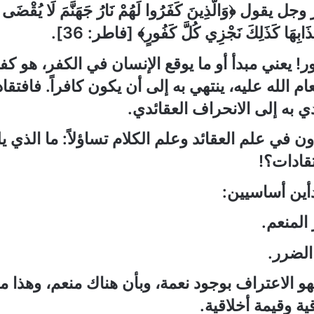
ز وجل يقول
﴿وَالَّذِينَ كَفَرُوا لَهُمْ نَارُ جَهَنَّمَ لَا يُقْضَى 
َابِهَا كَذَلِكَ نَجْزِي كُلَّ كَفُورٍ﴾
[
فاطر
:
36]
.
ر
!
يعني مبدأ أو ما يوقع الإنسان في الكفر، هو كف
عام
الله عليه، ينتهي به إلى أن يكون كافراً. فافتق
ي به إلى الانحراف
العقائدي.
ون في علم
العقائد وعلم
الكلام تساؤلاً
:
ما الذي ي
تقادات؟
!
أين أساسيين
:
لمنعم.
الضرر.
فهو الاعتراف
بوجود
نعمة، وبأن هناك منعم، وهذا 
ية وقيمة أخلاقية.