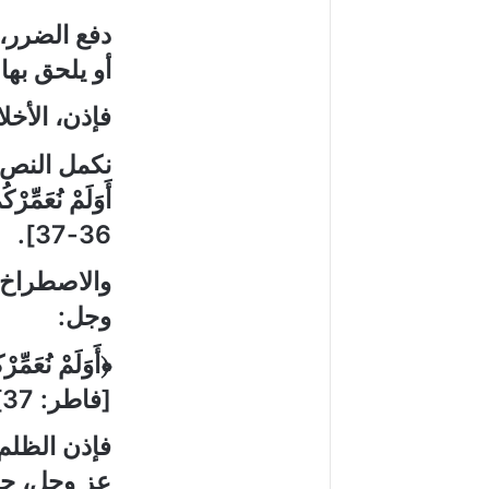
دفع الضرر، 
أو يلحق بها
فإذن، الأخل
نكمل النص 
أَوَلَمْ نُعَمِّرْ
.
36-37]
والاصطراخ
وجل
:
﴿أَوَلَمْ نُعَمِّر
[
فاطر
:
37]
فإذن الظلم 
عز
وجل، حي