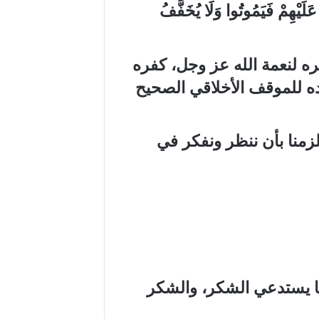
عَلَيْهِمْ فَيَمُوتُوا وَلَا يُخَفَّفُ
ره لنعمة
الله
عز
وجل، كفره
اده للموقف
الأخلاقي
الصحيح
لزمنا بأن ننظر ونفكر في
ما يستدعي الشكر، والشكر