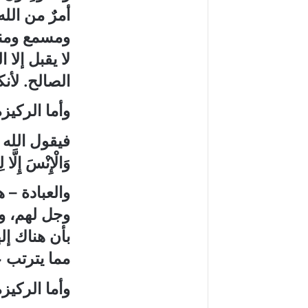
أمرٌ من الل
ومسمع ومنظ
لا يقبل إلا
الصالح. لأن
وأما الركيز
فيقول الله
وَالْإِنْسَ إِلَّا ل
والعبادة
–
ه
وجل لهم، ولا
بأن هناك إل
مما يترتب ع
وأما الركيز