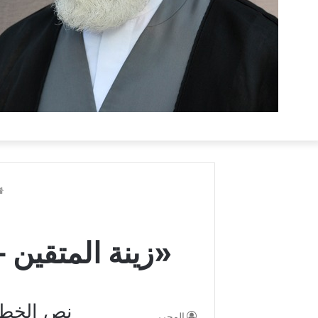
«زينة المتقين – 11 – أحسن الأعمال» 23 محرم 447
نص الخطبة
المحرر