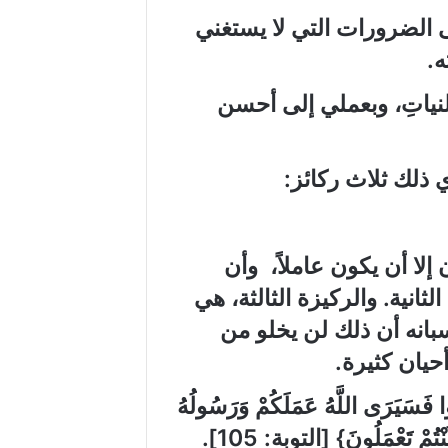
ى الضرورات التي لا يستغني
ه.
النياتِ، وبعملي إلى أحسن
ي ذلك ثلاث ركائز
:
لا أن يكون عاملاً،
وأن
الثانية.
والركيزة
الثالثة، هي
سبانه أن ذلك لن يخلو من
أحيان كثيرة.
ا فَسَيَرَى اللَّهُ عَمَلَكُمْ وَرَسُولُهُ
ْتُمْ تَعْمَلُونَ
}
[
التوبة
:
105]
.