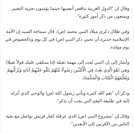
وقال إن “الدول الغربية تناقض أنفسها حينما يؤمنون بحرية التعبير
ويمنعون من ذكر أمور كثيرة”.
وفي ظلال ذكرى ميلاد النبي محمد (ص)، قال سماحة السيد إن الأمة
الإسلامية جديرة أن تحيي ذكر النبي (ص) في كل يوم وبالخصوص في
يوم مولده.
وأشار إلى إن النبي بُعث إلى مهمة ثقيلة (إنا سنلقي عليك قولاً ثقيلا)
وهي (هُوَ الَّذِي بَعَثَ فِي الْأُمِّيِّينَ رَسُولًا مِّنْهُمْ يَتْلُو عَلَيْهِمْ آيَاتِهِ وَيُزَكِّيهِمْ
وَيُعَلِّمُهُمُ الْكِتَابَ وَالْحِكْمَةَ).
وذكر أن “نِعم الله كثيرة ويأتي رسول الله (ص) والوحي الذي أنزله
إليه في طليعة النِعم التي يجب أن تذكر”.
وقال إن “مشروع النبي (ص) الذي عرقله كفار قريش تواصل مع بقية
الناس من الأقربين إلى الأبعدين”.