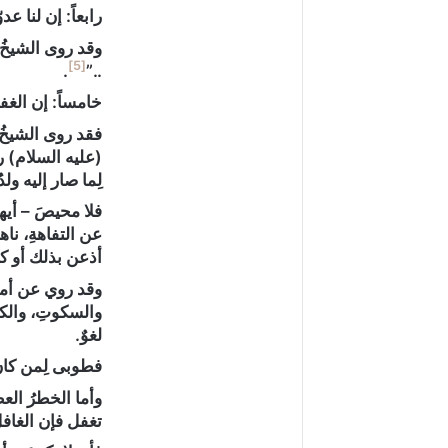
رابعاً: إن لنا عدو
وقد روى الشيخُ ا
[5]
.
..”
خامساً: إن الغفل
فقد روى الشيخُ 
(عليه السلام) ر
لِما صار إليه ول
فلا محيصَ – أيها
عن التفاهةِ، ناه
أذعن بذلك أو كا
وقد روي عن أميرِ
والسكوتِ، والكلا
لغوٌ.
فطوبى لِمن كان نظ
وأما الخطرُ الع
تغفل‏ فإن الغافلَ