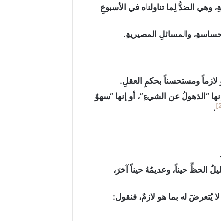
 وهي الضدُّ لِما تناولناه في الأسبوعِ
الحساسةِ، والمسائلِ المصيريةِ.
أو لازماً ومستحسناً بحكمِ العقلِ.
أو إنها “الذهولُ عن الشيءِ”، أو إنها “سهوٌ
.
ُ الحظِّ حيناً، وعديمُهُ حيناً آخرَ،
 يُتعرضَ له بما هو لازمٌ، فنقول: