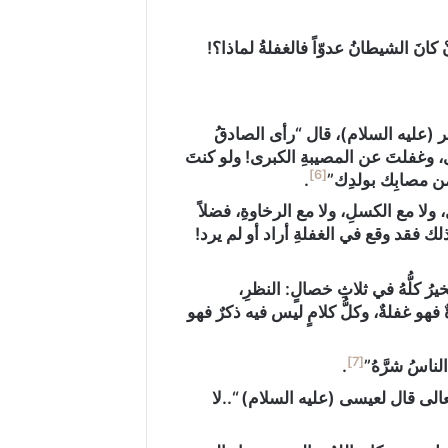
انَ الشيطانُ عدوّاً فالغفلةُ لماذا؟!
 (عليه السلام)، قال “رأى الصادقُ
، وغفلتَ‏ عن المصيبةِ الكبرى! ولو كنتَ
[6]
 من مصابِك بولدِك”
.
 ولا مع الكسلِ، ولا مع الرخاوةِ، فضلاً
لك فقد وقع في الغفلةِ أراد أو لم يرد!
ُ كلُّهُ في ثلاثِ خصالٍ: النظرِ،
فهو غفلةٌ، وكلُّ كلامٍ ليس فيه ذكرٌ فهو
[7]
لناسُ شرَّهُ”
.
 تعالى قال لعيسى (عليه السلام)
“..لا