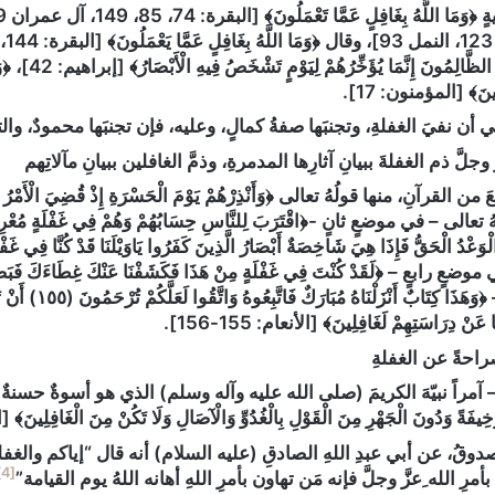
‌غَافِلًا عَمَّا 
لِينَ﴾ [المؤمنون: 17].
ي أن نفيَ الغفلةِ، وتجنبَها صفةُ كمالٍ، وعليه، فإن تجنبَها محمودٌ، و
َّ وجلَّ ذم الغفلةَ ببيانِ آثارِها المدمرةِ، وذمَّ الغافلين ببيانِ مآلاتِهم
قرآنِ، منها قولُهُ تعالى ﴿وَأَنْذِرْهُمْ يَوْمَ الْحَسْرَةِ إِذْ قُضِيَ الْأَمْرُ وَهُ
َعْدُ الْحَقُّ فَإِذَا هِيَ شَاخِصَةٌ أَبْصَارُ الَّذِينَ كَفَرُوا يَاوَيْلَنَا قَدْ كُنَّا فِي ‌غَ
موضعِ خامسٍ – ﴿وَهَذَ
َا عَنْ دِرَاسَتِهِمْ ‌لَغَافِلِينَ﴾ [الأنعام: 155-156].
 صراحةً عن الغفلةِ
مراً نبيّهَ الكريمَ (صلى الله عليه وآله وسلم) الذي هو أسوةٌ حسنةٌ لنا إ
ِيفَةً وَدُونَ الْجَهْرِ مِنَ الْقَوْلِ بِالْغُدُوِّ وَالْآصَالِ وَلَا تَكُنْ مِنَ ‌الْغَافِلِينَ﴾ [
وقُ، عن أبي عبدِ اللهِ الصادقِ (عليه السلام) أنه قال “إياكم والغفلةَ؛
[4]
أمرِ الله ِعزَّ وجلَّ فإنه مَن تهاون بأمرِ اللهِ أهانه اللهُ يوم القيامة”