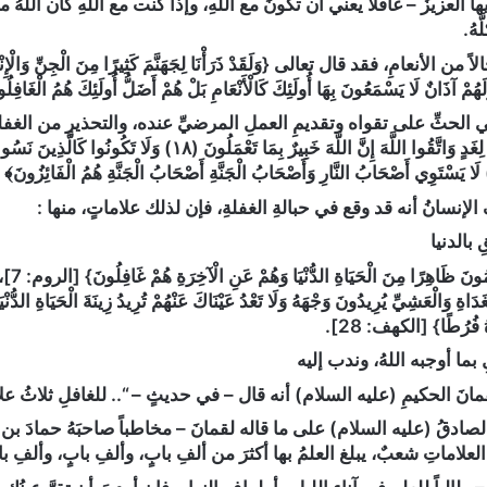
ها العزيزُ – غافلاً يعني أن تكونَ مع اللهِ، وإذا كنت مع اللهِ كان اللهُ
َهُ.
ن الأنعامِ، فقد قال تعالى {وَلَقَدْ ذَرَأْنَا لِجَهَنَّمَ كَثِيرًا مِنَ الْجِنِّ وَالْإِنْسِ 
لَهُمْ آذَانٌ لَا يَسْمَعُونَ بِهَا أُولَئِكَ كَالْأَنْعَامِ بَلْ هُمْ أَضَلُّ أُولَئِكَ هُمُ الْغَافِ
الحثِّ على تقواه وتقديمِ العملِ المرضيِّ عنده، والتحذيرِ من الغفلة
نَفْسٌ مَا قَدَّمَتْ لِغَدٍ وَاتَّقُوا اللَّهَ إِنَّ اللَّهَ خَبِيرٌ بِمَا 
إنسانُ أنه قد وقع في حبالةِ الغفلةِ، فإن لذلك علاماتٍ، منها :
 بالدنيا
قال تع
غَدَاةِ وَالْعَشِيِّ يُرِيدُونَ وَجْهَهُ وَلَا تَعْدُ عَيْنَاكَ عَنْهُمْ تُرِيدُ زِينَةَ الْحَيَاةِ الدُّنْيَا 
هُ فُرُطًا} [الكهف: 28].
لِ بما أوجبه اللهُ، وندب إليه
نَ الحكيمِ (عليه السلام) أنه قال – في حديثٍ –
“.. للغافلِ‏ ثلاثُ ع
لصادقُ (عليه السلام) على ما قاله لقمانَ – مخاطباً صاحبَهُ حمادَ بن
علاماتِ شعبٌ، يبلغ العلمُ بها أكثرَ من ألفِ بابٍ، وألفِ بابٍ، وألفِ با