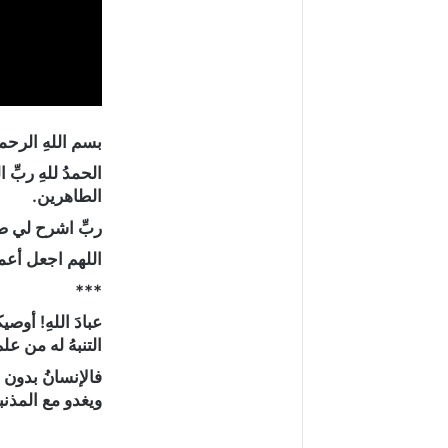
بسم اللهِ الرحمن
الحمدُ للهِ ربِّ
الطاهرين.
ربِّ اشرح لي ص
اللهم اجعل أعمال
***
عبادَ اللهِ! أوص
التنبهُ له من عل
فالإنسانُ بدون ت
ويغدو مع المذنبين