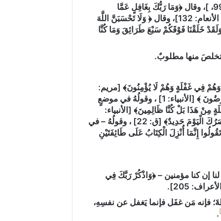
فقال في غيرِ آيةٍ ﴿وَمَا اللَّهُ ‌بِغَافِلٍ عَمَّا تَعْمَلُونَ﴾ [البقرة: 74، 85، 149، آل عمران 99، ]، وقال ﴿وَمَا رَبُّكَ ‌بِغَافِلٍ عَمَّا
تَعْمَلُونَ﴾ [هود: 123، النمل 93]، وقال ﴿وَمَا اللَّهُ ‌بِغَافِلٍ عَمَّا يَعْمَلُونَ﴾ [البقرة: 144، الأنعام: 132]، وقال ﴿ وَلَا تَحْسَبَنَّ اللَّهَ
يَعْمَلُ الظَّالِمُونَ إِنَّمَا يُؤَخِّرُهُمْ لِيَوْمٍ تَشْخَصُ فِيهِ الْأَبْصَارُ﴾ [إبراهيم: 42]، ﴿وَلَقَدْ خَلَقْنَا فَوْقَكُمْ سَبْعَ طَرَائِقَ وَمَا كُنَّا
التخلصَ منها مطلوبٌ.
مْ فِي ‌غَفْلَةٍ وَهُمْ لَا يُؤْمِنُونَ﴾ [مريم:
39]، ومنها قولُهُ تعالى – في موضعٍ ثانٍ -﴿اقْتَرَبَ لِلنَّاسِ حِسَابُهُمْ وَهُمْ فِي ‌غَفْلَةٍ مُعْرِضُونَ ﴾ [الأنبياء: 1] ، وقولُهُ في موضعٍ
فْلَةٍ مِنْ هَذَا بَلْ كُنَّا ظَالِمِينَ﴾ [الأنبياء:
97] وقولُهُ – في موضعٍ رابعٍ – ﴿لَقَدْ كُنْتَ فِي ‌غَفْلَةٍ مِنْ هَذَا فَكَشَفْنَا عَنْكَ غِطَاءَكَ فَبَصَرُكَ الْيَوْمَ حَدِيدٌ﴾ [ق: 22] ، وقولُهُ – في
ا كِتَابٌ أَنْزَلْنَاهُ مُبَارَكٌ فَاتَّبِعُوهُ وَاتَّقُوا لَعَلَّكُمْ تُرْحَمُونَ (١٥٥) أَنْ تَقُولُوا إِنَّمَا أُنْزِلَ الْكِتَابُ عَلَى طَائِفَتَيْنِ
ن كنا مؤمنين – ﴿وَاذْكُرْ رَبَّكَ فِي
الأعراف: 205].
 فإنه مَن غفَل‏ فإنما يَغفل‏ عن نفسِهِ،
.