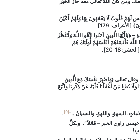
 معك، ومن كان اللهُ تعالى معه حاز الخيرَ
لَهُمْ قُلُوبٌ لَا يَفْقَهُونَ بِهَا وَلَهُمْ أَعْيُنٌ
لُونَ} [الأعراف: 179].
ِ –
﴿يَاأَيُّهَا الَّذِينَ آمَنُوا اتَّقُوا اللَّهَ وَلْتَنْظُرْ
تَعْمَلُونَ (١٨) وَلَا تَكُونُوا كَالَّذِينَ ‌نَسُوا ‌اللَّهَ فَأَنْسَاهُمْ أَنْفُسَهُمْ أُولَئِكَ هُمُ
[الحشر: 18-20].
الى {يَعْلَمُونَ ظَاهِرًا مِنَ الْحَيَاةِ الدُّنْيَا وَهُمْ عَنِ الْآخِرَةِ هُمْ غَافِلُونَ} [الروم: 7]، وقال تعالى {وَاصْبِرْ نَفْسَكَ مَعَ الَّذِينَ
وَلَا تُطِعْ مَنْ أَغْفَلْنَا قَلْبَهُ عَنْ ذِكْرِنَا وَاتَّبَعَ
[9]
لاماتٍ: السهوُ، واللهوُ، والنسيانُ ..”
.
 عيسى راوي الخبر – قائلاً
“.. ولكلِّ
بٍ!