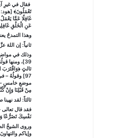
عَنِ الْخَلْقِ ‌غَافِ
وهذا التمدحُ يعن
ثانياً: إن اللهَ عز
وذلك في مواضعَ من ال
ثالثٍ ﴿وَاقْتَرَبَ الْو
مِنْ قَبْلِنَا وَإِنْ كُنّ
ثالثاً: لقد نهينا
فقد قال تعالى – آ
نَفْسِكَ تَضَرُّعًا وَخ
وروى الشيخُ الصد
وإياكم والتهاونَ ب