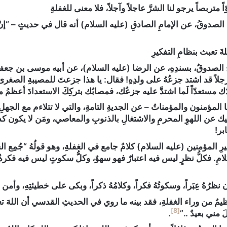
ّاً متربصاً يرجو لنا الشرَّ عاجلاً وآجلاً، فلا معنى للغفلةِ
لصدوقُ، عن الإمامِ الصادقِ (عليه السلام) أنه قال في حديثٍ – “إنْ ك
ةَ تعبث بنظامِ التفكيرِ
الصدوقُ، بسندِهِ، عن الرضا (عليه السلام)، عن أبيه موسى بن جعفر
جلاً قد اشتد جزعُهُ على ولدِهِ! فقال: يا هذا جزعتَ للمصيبةِ الصغرى
دُك مستعدّاً لَما اشتدَّ عليه جزعُك، فمصابُك بتركِكَ الاستعدادَ أعظمُ
 المؤمنون والمؤمناتُ – عن الجديةِ التامةِ، والتي لا تتلاءم مع الجهلِ،
يك عن اللهوِ المحرمِ والاشتغالِ بالذنوبِ والمعاصي، ومَن لا يكون كذ
بر!
 المؤمنين (عليه السلام) كلامٌ جامع في الغفلةِ، وهو قولُهُ “جُمِع الخير
مِ. فكلُّ نظرٍ ليس فيه اعتبارٌ فهو سهوٌ، وكلُّ سكوتٍ ليس فيه فكرةٌ 
رُهُ عِبَراً، وسكوتُهُ فكراً، وكلامُهُ ذكراً، وبكى على خطيئتِهِ، وأمن ا
ظيمُ من وراء الغفلةِ، فقد بينه ما روي في الحديثِ القدسي أن اللهَ
[8]
‏ مني بعيدٌ ..”
.