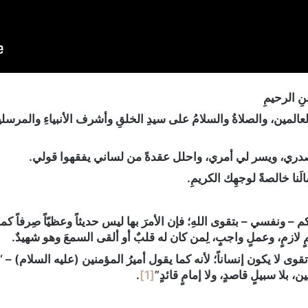
ِ الرحيمِ
 العالمين، والصلاةُ والسلامُ على سيدِ الخلقِ وأشرف الأنبياءِ والمرسلين
دري، ويسر لي أمري، واحلل عقدةً من لساني يفقهوا قولي.
َنا خالصةً لوجهِك الكريمِ.
يكم – ونفسي – بتقوى اللهِ؛ فإن الأمرَ بها ليس حديثاً وعظيّاً صِرفاً كما
مٍ لازمٍ، وعملٍ واجبٍ، لِمن كان له قلبٌ أو ألقى السمعَ وهو شهيدٌ.
قوى لا يكون إنساناً؛ لأنه كما يقول أميرُ المؤمنين (عليه السلام) – “
، بلا سبيلٍ قاصدٍ، ولا إمامٍ قائدٍ”
[1]
.