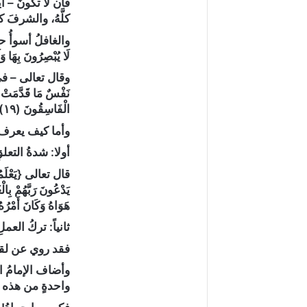
فأن لا تكونَ – أي
كلَّهُ، والشرفَ كلّ
والغافلُ أسوأُ حالاً م
لَا يُبْصِرُونَ بِهَا وَ
وقال تعالى – في 
الْفَاسِقُونَ (١٩) لَا يَسْتَوِي أَصْحَابُ النَّارِ وَأَصْحَابُ الْجَنَّةِ أَصْحَابُ الْجَنَّةِ هُمُ الْفَائِزُونَ﴾
وأما كيف يعرف ال
أولا: شدةُ التعلقِ
يَدْعُونَ رَبَّهُمْ بِالْ
هَوَاهُ وَكَانَ أَمْرُ
ثانياً: تركُ العم
فقد روي عن لقما
وأضاف الإمامُ ا
واحدةٍ من هذه ال