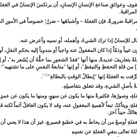
قوى، وعوائقِ صناعةِ الإنسانِ الإنسانِ، أن يرتكسَ الإنسانُ في الغفلةِ،
مراقبةَ.
المراقبةُ ضرورةً، فإن الغفلةَ – وأشباهَها – ضررٌ؛ خصوصاً في الأمورِ 
ال للإنسانُ إذا ترك الشيءَ، وأهمله، أو نسيه وأعرض عنه.
ن عيباً وذمّاً إذا كان المغفولُ عنه واجباً أو مندوباً إليه بحكمِ النقلِ، 
ُ بتعاريفَ عديدةً، منها أنها “‌فقدُ ‌الشعورِ ‌بما ‌حقُّهُ ‌أن يُشَعر ‌به”، 
[2]
 من قلةِ التحفظِ والتيقظِ”، أو إنها “متابعةُ النفسِ على ما تشتهيه”
[3]
ِّفت به الغفلةُ إنها “إبطالُ الوقتِ بالبطالةِ”
.
ُ بأصلِ الشيءِ، وقد تتعلق بتفاصيلِهِ.
لةِ، وصورُها، فكثيرةٌ منها ما يكون عن سهوٍ، ومنها ما يكون عن عمدٍ.
ِ، ويتأكدُ، تبعاً لأهميةِ المغفولِ عنه، وقد لا يكون الغافلُ آثماً لكنه قليل
الكٌ حيناً آخرَ.
لةِ أوسعُ من أن يحاطَ به في خطبةٍ قصيرةٍ، غيرَ أن هذا لا يعني أن لا
للهُ تعالى بنفيِ الغفلةِ عن نفسِهِ