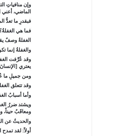
وإن منافياتِ الت
الماضي، أعني ال
فبقدرِ ما تعدُّ 
فما هي الغفلةُ؟
الغفلةُ وصفٌ يق
والغفلةُ إنما تكو
وقد عُرِّفت الغفلة
يعتري [الإنسانَ]
ومن جميلِ ما عُر
وقد تتعلق الغفلة
وأما أسبابُ الغف
ويشتد ضررُ الغفلة
ومعاقَبٌ حيناً، وه
والحديثُ عن الغف
أولاً: لقد تمدح ا