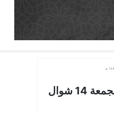
«خطر الغفلةِ على صناعة الإنسان» – يوم الجمعة 14 شوال